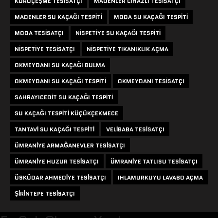
KURUÇEŞME TESISATÇI
MADENLER CIHAZLI TESISATÇI
MADENLER SU KAÇAĞI TESPITI
MODA SU KAÇAĞI TESPITI
MODA TESISATÇI
NISPETIYE SU KAÇAĞI TESPITI
NISPETIYE TESISATÇI
NISPETIYE TIKANIKLIK AÇMA
OKMEYDANI SU KAÇAĞI BULMA
OKMEYDANI SU KAÇAĞI TESPITI
OKMEYDANI TESISATÇI
SAHRAYICEDIT SU KAÇAĞI TESPITI
SU KAÇAĞI TESPITI KÜÇÜKÇEKMECE
TANTAVI SU KAÇAĞI TESPITI
VELIBABA TESISATÇI
ÜMRANIYE ARMAĞANEVLER TESISATÇI
ÜMRANIYE HUZUR TESISATÇI
ÜMRANIYE TATLISU TESISATÇI
ÜSKÜDAR AHMEDIYE TESISATÇI
IHLAMURKUYU LAVABO AÇMA
ŞIRINTEPE TESISATÇI