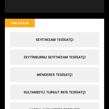
Yorum yapabilmek için
oturum açmalısınız
.
SON YAZILAR
SEYITNIZAM TESISATÇI
ZEYTINBURNU SEYITNIZAM TESISATÇI
MENDERES TESISATÇI
SULTANBEYLI TURGUT REIS TESISATÇI