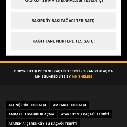
KADIKÖY 19 MAYIS MAHALLESI TESISATÇI
BAKIRKÖY SAKIZAĞACI TESISATÇI
KAĞITHANE NURTEPE TESISATÇI
COPYRIGHT © 2026 SU KAÇAĞI TESPITI - TIKANIKLIK AÇMA
MH SQUARED LITE BY
MH THEMES
Etiketler
ALTINŞEHIR TESISATÇI
AMBARLI TESISATÇI
AMBARLI TIKANIKLIK AÇMA
ATAKENT SU KAÇAĞI TESPITI
ATAŞEHIR IÇERENKÖY SU KAÇAĞI TESPITI