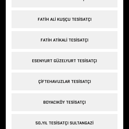
FATIH ALI KUŞÇU TESISATÇI
FATIH ATIKALI TESISATÇI
ESENYURT GÜZELYURT TESISATÇI
ÇIFTEHAVUZLAR TESISATÇI
BOYACIKÖY TESISATÇI
50.YIL TESISATÇI SULTANGAZI