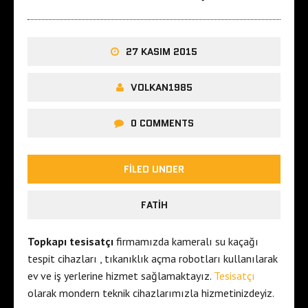
27 KASIM 2015
VOLKAN1985
0 COMMENTS
FILED UNDER
FATIH
Topkapı tesisatçı
firmamızda kameralı su kaçağı
tespit cihazları , tıkanıklık açma robotları kullanılarak
ev ve iş yerlerine hizmet sağlamaktayız.
Tesisatçı
olarak mondern teknik cihazlarımızla hizmetinizdeyiz.