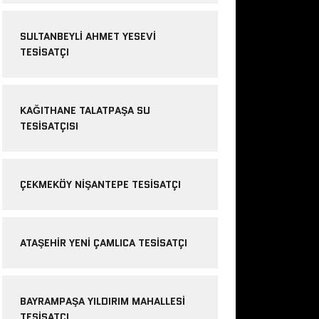
SULTANBEYLI AHMET YESEVI
TESISATÇI
KAĞITHANE TALATPAŞA SU
TESISATÇISI
ÇEKMEKÖY NIŞANTEPE TESISATÇI
ATAŞEHIR YENI ÇAMLICA TESISATÇI
BAYRAMPAŞA YILDIRIM MAHALLESI
TESISATÇI