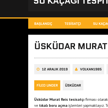
SU KAÇAĞI TESPIT
BAŞLANGIÇ
TESISATÇI
SU KAÇA
ÜSKÜDAR MURAT R
12 ARALIK 2019
VOLKAN1985
FILED UNDER
ÜSKÜDAR
Üsküdar Murat Reis tesisatçı
firması olara
ve
tıkalı boru açma
işlemleri yapmaktayız. T