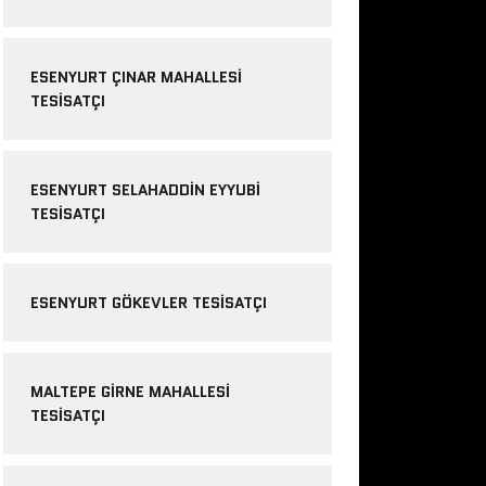
ESENYURT ÇINAR MAHALLESI
TESISATÇI
ESENYURT SELAHADDIN EYYUBI
TESISATÇI
ESENYURT GÖKEVLER TESISATÇI
MALTEPE GIRNE MAHALLESI
TESISATÇI