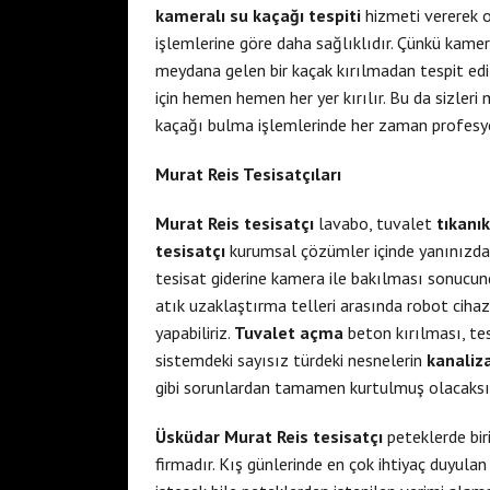
kameralı su kaçağı tespiti
hizmeti vererek o
işlemlerine göre daha sağlıklıdır. Çünkü kamer
meydana gelen bir kaçak kırılmadan tespit edi
için hemen hemen her yer kırılır. Bu da sizler
kaçağı bulma işlemlerinde her zaman profesyo
Murat Reis Tesisatçıları
Murat Reis tesisatçı
lavabo, tuvalet
tıkanı
tesisatçı
kurumsal çözümler içinde yanınızd
tesisat giderine kamera ile bakılması sonucu
atık uzaklaştırma telleri arasında robot cihaz
yapabiliriz.
Tuvalet açma
beton kırılması, te
sistemdeki sayısız türdeki nesnelerin
kanaliz
gibi sorunlardan tamamen kurtulmuş olacaksı
Üsküdar Murat Reis tesisatçı
peteklerde bi
firmadır. Kış günlerinde en çok ihtiyaç duyula