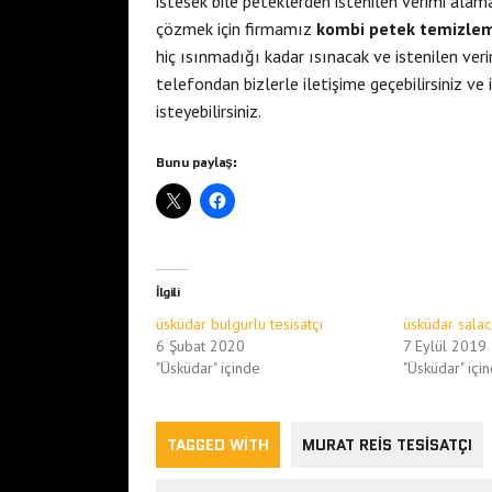
istesek bile peteklerden istenilen verimi ala
çözmek için firmamız
kombi petek temizle
hiç ısınmadığı kadar ısınacak ve istenilen ve
telefondan bizlerle iletişime geçebilirsiniz v
isteyebilirsiniz.
Bunu paylaş:
İlgili
üsküdar bulgurlu tesisatçı
üsküdar salac
6 Şubat 2020
7 Eylül 2019
"Üsküdar" içinde
"Üsküdar" içi
TAGGED WITH
MURAT REIS TESISATÇI