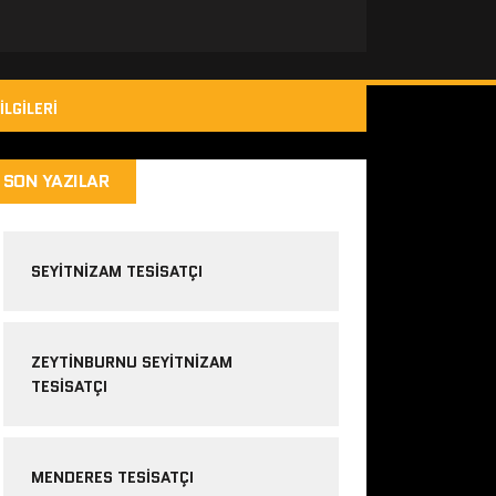
ILGILERI
SON YAZILAR
SEYITNIZAM TESISATÇI
ZEYTINBURNU SEYITNIZAM
TESISATÇI
MENDERES TESISATÇI