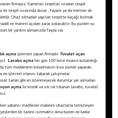
naran firmayız. Kameralı tespitler sıradan tespit
a ile tespit sırasında duvar , fayans ya da mermer de
lebilir. Cihaz olmadan yapılan tespitte kaçağı bulmak
i maddi ve manevi açıdan zarar sokacaktır. Bu yüzden su
nel bir yardım almanızda fayda var.
klık açma
işlemleri yapan firmadır.
Tuvalet açan
ayız.
Lavabo açma
her gün 100’lerce insanın kullandığı
nda tüm maddelerin bulunmasını kısa sürede yaparak,
a en işlevsel olanını takarak çalışmalar
sisat tamiri gibi en istenmeyecek durumlar yer almadan
asyon açma
ile kronik ve sık sık tıkanan lavabo, tuvalet
nız.
riken yabancı maddeleri makineli cihazlarla temizleyen
n şeylerden bir tanesi ısınmaktır. Ama bazen ne kadar