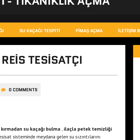
I - TIKANIKLIK AÇMA
ĞI
SU KAÇAĞI TESPITI
PIMAŞ AÇMA
İLETIŞIM B
EIS TESISATÇI
0 COMMENTS
k
kırmadan su kaçağı bulma
,
ilaçla petek temizliği
esisat sisteminde meydana gelen su sızıntılarını