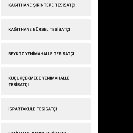
KAĞITHANE ŞIRINTEPE TESISATÇI
KAĞITHANE GÜRSEL TESISATÇI
BEYKOZ YENIMAHALLE TESISATÇI
KÜÇÜKÇEKMECE YENIMAHALLE
TESISATÇI
ISPARTAKULE TESISATÇI