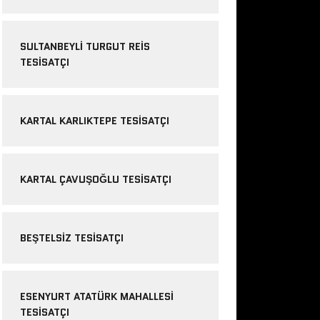
SULTANBEYLI TURGUT REIS
TESISATÇI
KARTAL KARLIKTEPE TESISATÇI
KARTAL ÇAVUŞOĞLU TESISATÇI
BEŞTELSIZ TESISATÇI
ESENYURT ATATÜRK MAHALLESI
TESISATÇI