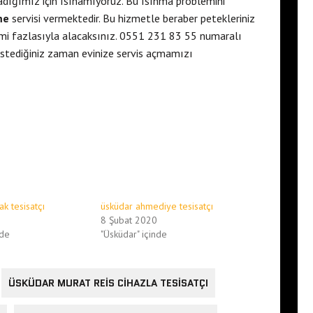
madığımız için ısınamıyoruz. Bu ısınma problemini
me
servisi vermektedir. Bu hizmetle beraber petekleriniz
rimi fazlasıyla alacaksınız. 0551 231 83 55 numaralı
e istediğiniz zaman evinize servis açmamızı
ak tesisatçı
üsküdar ahmediye tesisatçı
8 Şubat 2020
nde
"Üsküdar" içinde
ÜSKÜDAR MURAT REIS CIHAZLA TESISATÇI