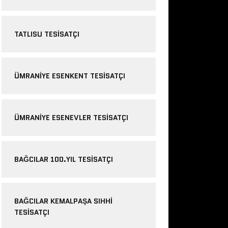
TATLISU TESISATÇI
ÜMRANIYE ESENKENT TESISATÇI
ÜMRANIYE ESENEVLER TESISATÇI
BAĞCILAR 100.YIL TESISATÇI
BAĞCILAR KEMALPAŞA SIHHI
TESISATÇI