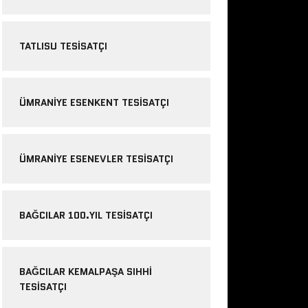
TATLISU TESISATÇI
ÜMRANIYE ESENKENT TESISATÇI
ÜMRANIYE ESENEVLER TESISATÇI
BAĞCILAR 100.YIL TESISATÇI
BAĞCILAR KEMALPAŞA SIHHI
TESISATÇI