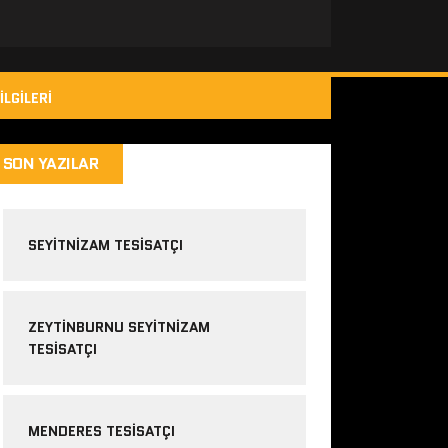
ILGILERI
SON YAZILAR
SEYITNIZAM TESISATÇI
ZEYTINBURNU SEYITNIZAM
TESISATÇI
MENDERES TESISATÇI