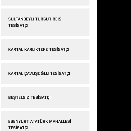
SULTANBEYLI TURGUT REIS
TESISATÇI
KARTAL KARLIKTEPE TESISATÇI
KARTAL ÇAVUŞOĞLU TESISATÇI
BEŞTELSIZ TESISATÇI
ESENYURT ATATÜRK MAHALLESI
TESISATÇI