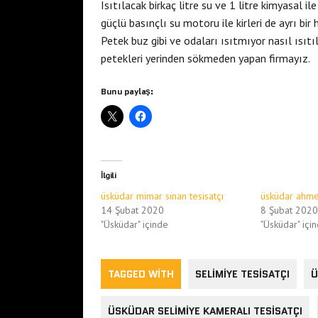
Isıtılacak birkaç litre su ve 1 litre kimyasal 
güçlü basınçlı su motoru ile kirleri de ayrı bi
Petek buz gibi ve odaları ısıtmıyor nasıl ısıt
petekleri yerinden sökmeden yapan firmayız.
Bunu paylaş:
İlgili
üsküdar mimar sinan tesisatçı
üsküdar ahmed
14 Şubat 2020
8 Şubat 2020
"Üsküdar" içinde
"Üsküdar" içi
TAGGED WITH
SELIMIYE TESISATÇI
Ü
ÜSKÜDAR SELIMIYE KAMERALI TESISATÇI