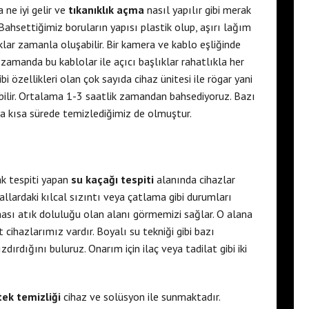
 ne iyi gelir ve
tıkanıklık açma
nasıl yapılır gibi merak
ahsettiğimiz boruların yapısı plastik olup, aşırı lağım
klar zamanla oluşabilir. Bir kamera ve kablo eşliğinde
nı zamanda bu kablolar ile açıcı başlıklar rahatlıkla her
bi özellikleri olan çok sayıda cihaz ünitesi ile rögar yani
bilir. Ortalama 1-3 saatlik zamandan bahsediyoruz. Bazı
aha kısa sürede temizlediğimiz de olmuştur.
ak tespiti yapan
su kaçağı tespiti
alanında cihazlar
allardaki kılcal sızıntı veya çatlama gibi durumları
ası atık doluluğu olan alanı görmemizi sağlar. O alana
 cihazlarımız vardır. Boyalı su tekniği gibi bazı
dırdığını buluruz. Onarım için ilaç veya tadilat gibi iki
ek temizliği
cihaz ve solüsyon ile sunmaktadır.