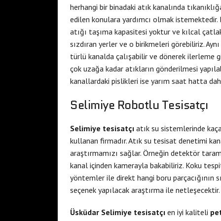
herhangi bir binadaki atık kanalında tıkanıklığa
edilen konulara yardımcı olmak istemektedir. B
atığı taşıma kapasitesi yoktur ve kılcal çatla
sızdıran yerler ve o birikmeleri görebiliriz. Ay
türlü kanalda çalışabilir ve dönerek ilerleme gi
çok uzağa kadar atıkların gönderilmesi yapıla
kanallardaki pislikleri ise yarım saat hatta d
Selimiye Robotlu Tesisatçı
Selimiye tesisatçı
atık su sistemlerinde kaç
kullanan firmadır. Atık su tesisat denetimi kan
araştırmamızı sağlar. Örneğin detektör taram
kanal içinden kamerayla bakabiliriz. Koku tespit
yöntemler ile direkt hangi boru parçacığının sız
seçenek yapılacak araştırma ile netleşecektir.
Üsküdar Selimiye tesisatçı
en iyi kaliteli
pet