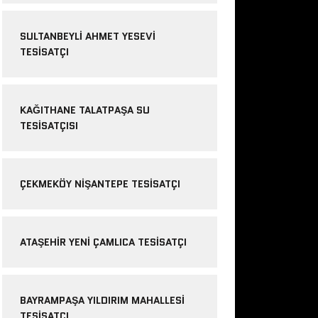
SULTANBEYLI AHMET YESEVI
TESISATÇI
KAĞITHANE TALATPAŞA SU
TESISATÇISI
ÇEKMEKÖY NIŞANTEPE TESISATÇI
ATAŞEHIR YENI ÇAMLICA TESISATÇI
BAYRAMPAŞA YILDIRIM MAHALLESI
TESISATÇI