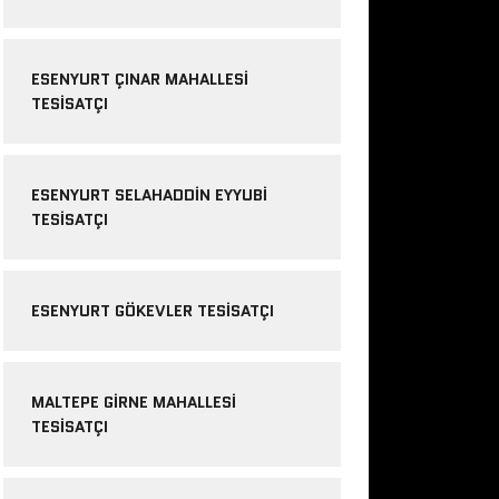
ESENYURT ÇINAR MAHALLESI
TESISATÇI
ESENYURT SELAHADDIN EYYUBI
TESISATÇI
ESENYURT GÖKEVLER TESISATÇI
MALTEPE GIRNE MAHALLESI
TESISATÇI