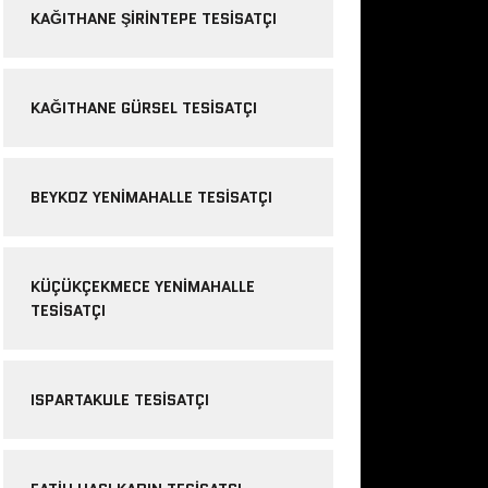
KAĞITHANE ŞIRINTEPE TESISATÇI
KAĞITHANE GÜRSEL TESISATÇI
BEYKOZ YENIMAHALLE TESISATÇI
KÜÇÜKÇEKMECE YENIMAHALLE
TESISATÇI
ISPARTAKULE TESISATÇI