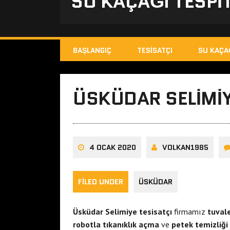
SU KAÇAĞI TESPIT
BAŞLANGIÇ
TESISATÇI
SU KAÇA
ÜSKÜDAR SELIMIY
4 OCAK 2020
VOLKAN1985
FILED UNDER
ÜSKÜDAR
Üsküdar Selimiye tesisatçı
firmamız
tuval
robotla tıkanıklık açma
ve
petek temizliği