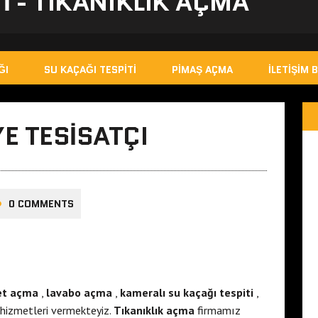
I - TIKANIKLIK AÇMA
ĞI
SU KAÇAĞI TESPITI
PIMAŞ AÇMA
İLETIŞIM B
E TESISATÇI
0 COMMENTS
et açma
,
lavabo açma
,
kameralı su kaçağı tespiti
,
hizmetleri vermekteyiz.
Tıkanıklık açma
firmamız