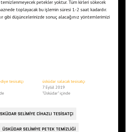
ile temizlenmeyecek petekler yoktur. Tüm kirleri sökecek
r haznede toplayacak bu işlemin süresi 1-2 saat kadardır.
ılır gibi düşüncelerinizde sonuç alacağınız yöntemlerimizi
iye tesisatçı
üsküdar salacak tesisatçı
7 Eylül 2019
nde
"Üsküdar" içinde
SKÜDAR SELIMIYE CIHAZLI TESISATÇI
ÜSKÜDAR SELIMIYE PETEK TEMIZLIĞI