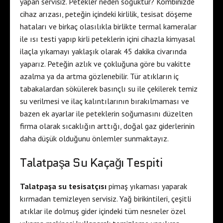
yapan servisiz. Petekler neden soğuktur? Kombinizde
cihaz arızası, peteğin içindeki kirlilik, tesisat döşeme
hataları ve birkaç olasılıkla birlikte termal kameralar
ile ısı testi yapıp kirli peteklerin içini cihazla kimyasal
ilaçla yıkamayı yaklaşık olarak 45 dakika civarında
yaparız. Peteğin azlık ve çokluğuna göre bu vakitte
azalma ya da artma gözlenebilir. Tür atıkların iç
tabakalardan sökülerek basınçlı su ile çekilerek temiz
su verilmesi ve ilaç kalıntılarının bırakılmaması ve
bazen ek ayarlar ile peteklerin soğumasını düzelten
firma olarak sıcaklığın arttığı, doğal gaz giderlerinin
daha düşük olduğunu önlemler sunmaktayız.
Talatpaşa Su Kaçağı Tespiti
Talatpaşa su tesisatçısı
pimaş yıkaması yaparak
kırmadan temizleyen servisiz. Yağ birikintileri, çeşitli
atıklar ile dolmuş gider içindeki tüm nesneler özel