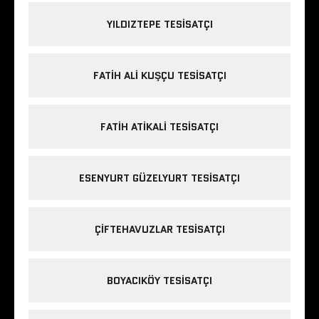
YILDIZTEPE TESISATÇI
FATIH ALI KUŞÇU TESISATÇI
FATIH ATIKALI TESISATÇI
ESENYURT GÜZELYURT TESISATÇI
ÇIFTEHAVUZLAR TESISATÇI
BOYACIKÖY TESISATÇI