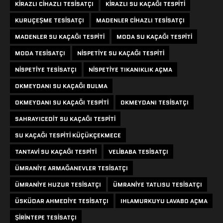
KIRAZLI CIHAZLI TESISATÇI
KIRAZLI SU KAÇAĞI TESPITI
KURUÇEŞME TESISATÇI
MADENLER CIHAZLI TESISATÇI
MADENLER SU KAÇAĞI TESPITI
MODA SU KAÇAĞI TESPITI
MODA TESISATÇI
NISPETIYE SU KAÇAĞI TESPITI
NISPETIYE TESISATÇI
NISPETIYE TIKANIKLIK AÇMA
OKMEYDANI SU KAÇAĞI BULMA
OKMEYDANI SU KAÇAĞI TESPITI
OKMEYDANI TESISATÇI
SAHRAYICEDIT SU KAÇAĞI TESPITI
SU KAÇAĞI TESPITI KÜÇÜKÇEKMECE
TANTAVI SU KAÇAĞI TESPITI
VELIBABA TESISATÇI
ÜMRANIYE ARMAĞANEVLER TESISATÇI
ÜMRANIYE HUZUR TESISATÇI
ÜMRANIYE TATLISU TESISATÇI
ÜSKÜDAR AHMEDIYE TESISATÇI
IHLAMURKUYU LAVABO AÇMA
ŞIRINTEPE TESISATÇI