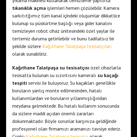
yıkama makinesi kullanarak temizleme yapılırsa
tıkanıklık açma
işlemleri hemen çözülebilir. Kamera
sarkıtıtğımız tüm kanal içindeki oluşumlar dikkatlice
bulunup su püskürtme başlığı veya gider kanalını
temizleyen robot cihaz ünitesindeki özel yaylar ile
tertemiz duruma getirilebilir ve bunu tadilatsız bir
şekilde sizlere
Kağıthane Talatpaşa tesisatçıları
olarak sunabiliriz.
Kağıthane Talatpaşa su tesisatçısı
özel cihazlarla
tesisatta bulunan su sızıntısını kameralı
su kaçağı
tespiti
servisi ile buluyoruz. Su kaçakları genellikle
boruların yanlış monte edilmesinden, hatalı
kullanımlardan ve boruların yıllanmışlığından
meydana gelmektedir. Bu hatalı kullanım sonucunda
da sizlere maddi açıdan önemli zararları
dokunmaktadır. Böyle sorunlar karşınıza geldiğinde
profesyonel olan firmamızı aramanızı tavsiye ederiz.
Çünkü
Kağıthane Talatpaşa tesisatçı
olarak