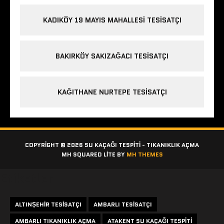
KADIKÖY 19 MAYIS MAHALLESI TESISATÇI
BAKIRKÖY SAKIZAĞACI TESISATÇI
KAĞITHANE NURTEPE TESISATÇI
COPYRIGHT © 2026 SU KAÇAĞI TESPITI - TIKANIKLIK AÇMA
MH SQUARED LITE BY
MH THEMES
Etiketler
ALTINŞEHIR TESISATÇI
AMBARLI TESISATÇI
AMBARLI TIKANIKLIK AÇMA
ATAKENT SU KAÇAĞI TESPITI