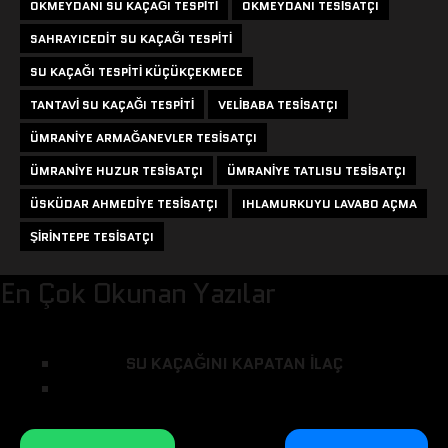
OKMEYDANI SU KAÇAĞI TESPITI
OKMEYDANI TESISATÇI
SAHRAYICEDIT SU KAÇAĞI TESPITI
SU KAÇAĞI TESPITI KÜÇÜKÇEKMECE
TANTAVI SU KAÇAĞI TESPITI
VELIBABA TESISATÇI
ÜMRANIYE ARMAĞANEVLER TESISATÇI
ÜMRANIYE HUZUR TESISATÇI
ÜMRANIYE TATLISU TESISATÇI
ÜSKÜDAR AHMEDIYE TESISATÇI
IHLAMURKUYU LAVABO AÇMA
ŞIRINTEPE TESISATÇI
En Çok Okunan Yazılar
SU KAÇAĞINI KAPATAN ILAÇ