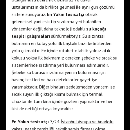
ustalarımızın da birlikte gelmesi ile aynı gün çözümü
sizlere sunuyoruz.
En Yakın tesisatçı
olarak
geleneksel yani eski tip sızdırma yeri bulabilen
yöntemler değil daha teknoloji odaklı
su kaçağı
tespiti çalışmaları
sürdürmekteyiz. Su sızıntısı
bulmanın en kolay yolu ilk baştaki bazı belirtilerden
yola çıkmaktır. Ev içinde rutubet olabilir yalnız atık
kokusu yoksa ilk bakmamız gereken şebeke ve sıcak su
sistemlerinde sızdırma yeri bulunması adımlarıdır.
Şebeke su borusu sızdırma yerinin bulunması için
basınç testleri ve bazı detektörler gayet işe
yaramaktadır. Diğer binaları zedelemeden yöntem ise
sıcak suyun ilk çıktığı kısmı bulmak için termal
cihazlar ile tüm bina içinde gözlem yapmaktır ve her
ikisi de netliği ortaya koyacaktır.
En Yakın tesisatçı
7/24
İstanbul Avrupa ve Anadolu
yakası
petek temizliği teknik servis firması olma