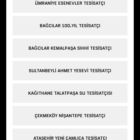
ÜMRANIYE ESENEVLER TESISATÇI
BAĞCILAR 100.YIL TESISATÇI
BAĞCILAR KEMALPAŞA SIHHI TESISATÇI
SULTANBEYLI AHMET YESEVI TESISATÇI
KAĞITHANE TALATPAŞA SU TESISATÇISI
ÇEKMEKÖY NIŞANTEPE TESISATÇI
ATAŞEHIR YENI ÇAMLICA TESISATÇI