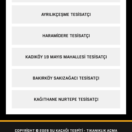
AYRILIKÇEŞME TESISATÇI
HARAMIDERE TESISATÇI
KADIKÖY 19 MAYIS MAHALLESI TESISATÇI
BAKIRKÖY SAKIZAĞACI TESISATÇI
KAĞITHANE NURTEPE TESISATÇI
COPYRIGHT © 2026 SU KAÇAĞI TESPITI - TIKANIKLIK AÇMA