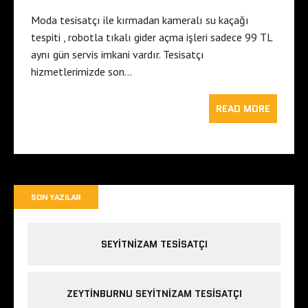
Moda tesisatçı ile kırmadan kameralı su kaçağı
tespiti , robotla tıkalı gider açma işleri sadece 99 TL
aynı gün servis imkani vardır. Tesisatçı
hizmetlerimizde son…
READ MORE
SON YAZILAR
SEYITNIZAM TESISATÇI
ZEYTINBURNU SEYITNIZAM TESISATÇI