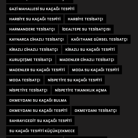
GAZI MAHALLESI SU KAÇAĞI TESPITI
HARBIYE SU KAÇAĞI TESPITI
HARBIYE TESISATÇI
HARMANDERE TESISATÇI
IDEALTEPE SU TESISATÇISI
KAYNARCA CIHAZLI TESISATÇI
KAĞITHANE GÜRSEL TESISATÇI
KIRAZLI CIHAZLI TESISATÇI
KIRAZLI SU KAÇAĞI TESPITI
KURUÇEŞME TESISATÇI
MADENLER CIHAZLI TESISATÇI
MADENLER SU KAÇAĞI TESPITI
MODA SU KAÇAĞI TESPITI
MODA TESISATÇI
NISPETIYE SU KAÇAĞI TESPITI
NISPETIYE TESISATÇI
NISPETIYE TIKANIKLIK AÇMA
OKMEYDANI SU KAÇAĞI BULMA
OKMEYDANI SU KAÇAĞI TESPITI
OKMEYDANI TESISATÇI
SAHRAYICEDIT SU KAÇAĞI TESPITI
SU KAÇAĞI TESPITI KÜÇÜKÇEKMECE