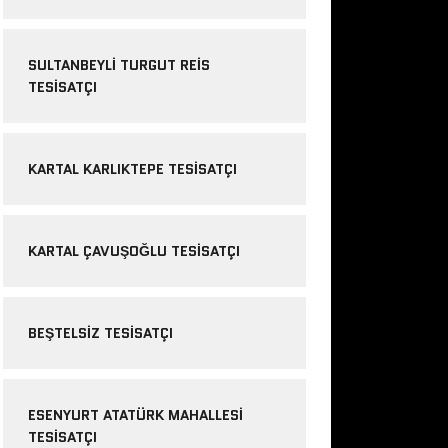
SULTANBEYLI TURGUT REIS
TESISATÇI
KARTAL KARLIKTEPE TESISATÇI
KARTAL ÇAVUŞOĞLU TESISATÇI
BEŞTELSIZ TESISATÇI
ESENYURT ATATÜRK MAHALLESI
TESISATÇI