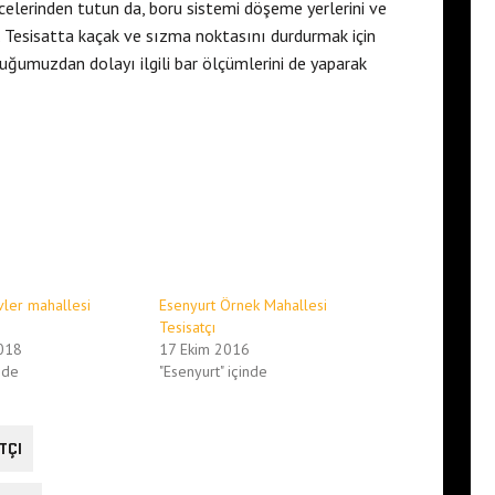
ecelerinden tutun da, boru sistemi döşeme yerlerini ve
r. Tesisatta kaçak ve sızma noktasını durdurmak için
duğumuzdan dolayı ilgili bar ölçümlerini de yaparak
vler mahallesi
Esenyurt Örnek Mahallesi
Tesisatçı
018
17 Ekim 2016
nde
"Esenyurt" içinde
TÇI