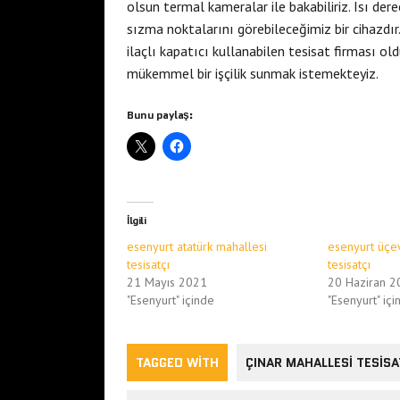
olsun termal kameralar ile bakabiliriz. Isı der
sızma noktalarını görebileceğimiz bir cihazdı
ilaçlı kapatıcı kullanabilen tesisat firması ol
mükemmel bir işçilik sunmak istemekteyiz.
Bunu paylaş:
İlgili
esenyurt atatürk mahallesi
esenyurt üçe
tesisatçı
tesisatçı
21 Mayıs 2021
20 Haziran 2
"Esenyurt" içinde
"Esenyurt" içi
TAGGED WITH
ÇINAR MAHALLESI TESISA