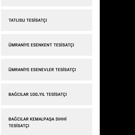
TATLISU TESISATÇI
ÜMRANIYE ESENKENT TESISATÇI
ÜMRANIYE ESENEVLER TESISATÇI
BAĞCILAR 100.YIL TESISATÇI
BAĞCILAR KEMALPAŞA SIHHI
TESISATÇI