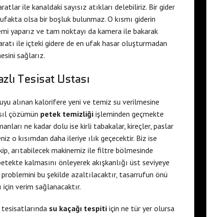
tlar ile kanaldaki sayısız atıkları delebiliriz. Bir gider
ç ufakta olsa bir boşluk bulunmaz. O kısmı giderin
emi yaparız ve tam noktayı da kamera ile bakarak
ratı ile içteki gidere de en ufak hasar oluşturmadan
esini sağlarız.
zlı Tesisat Ustası
uyu alınan kalorifere yeni ve temiz su verilmesine
asıl çözümün
petek temizliği
işleminden geçmekte
nları ne kadar dolu ise kirli tabakalar, kireçler, paslar
iz o kısımdan daha ileriye ılık geçecektir. Biz ise
kip, arıtabilecek makinemiz ile filtre bölmesinde
 petekte kalmasını önleyerek akışkanlığı üst seviyeye
 problemini bu şekilde azaltılacaktır, tasarrufun önü
ı için verim sağlanacaktır.
 tesisatlarında
su kaçağı tespiti
için ne tür yer olursa