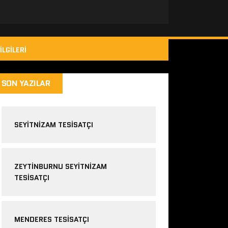
ILGILERI
SON YAZILAR
SEYITNIZAM TESISATÇI
ZEYTINBURNU SEYITNIZAM
TESISATÇI
MENDERES TESISATÇI