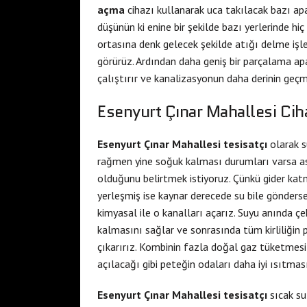
açma
cihazı kullanarak uca takılacak bazı apara
düşünün ki enine bir şekilde bazı yerlerinde hi
ortasına denk gelecek şekilde atığı delme işl
görürüz. Ardından daha geniş bir parçalama apa
çalıştırır ve kanalizasyonun daha derinin geçm
Esenyurt Çınar Mahallesi Ciha
Esenyurt Çınar Mahallesi tesisatçı
olarak s
rağmen yine soğuk kalması durumları varsa 
olduğunu belirtmek istiyoruz. Çünkü gider katma
yerleşmiş ise kaynar derecede su bile göndersen
kimyasal ile o kanalları açarız. Suyu anında çe
kalmasını sağlar ve sonrasında tüm kirliliğin
çıkarırız. Kombinin fazla doğal gaz tüketmesi
açılacağı gibi peteğin odaları daha iyi ısıtmas
Esenyurt Çınar Mahallesi tesisatçı
sıcak su