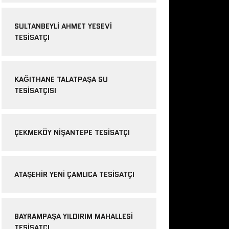
SULTANBEYLI AHMET YESEVI
TESISATÇI
KAĞITHANE TALATPAŞA SU
TESISATÇISI
ÇEKMEKÖY NIŞANTEPE TESISATÇI
ATAŞEHIR YENI ÇAMLICA TESISATÇI
BAYRAMPAŞA YILDIRIM MAHALLESI
TESISATÇI