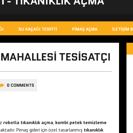
I - TIKANIKLIK AÇMA
ĞI
SU KAÇAĞI TESPITI
PIMAŞ AÇMA
İLETIŞIM B
MAHALLESI TESISATÇI
0 COMMENTS
ız
robotla tıkanıklık açma
,
kombi petek temizleme
ktadır. Pimaş gideri için özel tasarlanmış
tıkanıklık