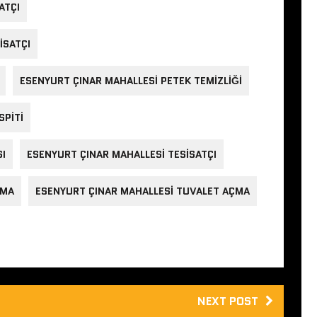
ATÇI
ISATÇI
ESENYURT ÇINAR MAHALLESI PETEK TEMIZLIĞI
SPITI
SI
ESENYURT ÇINAR MAHALLESI TESISATÇI
ÇMA
ESENYURT ÇINAR MAHALLESI TUVALET AÇMA
NEXT POST