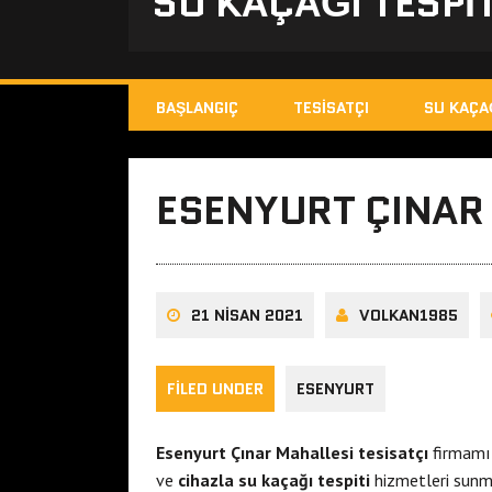
SU KAÇAĞI TESPIT
BAŞLANGIÇ
TESISATÇI
SU KAÇA
ESENYURT ÇINAR 
21 NISAN 2021
VOLKAN1985
FILED UNDER
ESENYURT
Esenyurt Çınar Mahallesi tesisatçı
firmam
ve
cihazla su kaçağı tespiti
hizmetleri sunma