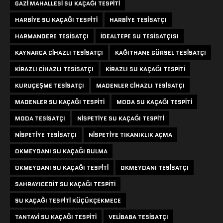
GAZI MAHALLESI SU KAÇAĞI TESPITI
HARBIYE SU KAÇAĞI TESPITI
HARBIYE TESISATÇI
HARMANDERE TESISATÇI
IDEALTEPE SU TESISATÇISI
KAYNARCA CIHAZLI TESISATÇI
KAĞITHANE GÜRSEL TESISATÇI
KIRAZLI CIHAZLI TESISATÇI
KIRAZLI SU KAÇAĞI TESPITI
KURUÇEŞME TESISATÇI
MADENLER CIHAZLI TESISATÇI
MADENLER SU KAÇAĞI TESPITI
MODA SU KAÇAĞI TESPITI
MODA TESISATÇI
NISPETIYE SU KAÇAĞI TESPITI
NISPETIYE TESISATÇI
NISPETIYE TIKANIKLIK AÇMA
OKMEYDANI SU KAÇAĞI BULMA
OKMEYDANI SU KAÇAĞI TESPITI
OKMEYDANI TESISATÇI
SAHRAYICEDIT SU KAÇAĞI TESPITI
SU KAÇAĞI TESPITI KÜÇÜKÇEKMECE
TANTAVI SU KAÇAĞI TESPITI
VELIBABA TESISATÇI