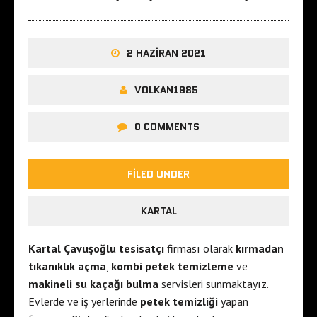
2 HAZIRAN 2021
VOLKAN1985
0 COMMENTS
FILED UNDER
KARTAL
Kartal Çavuşoğlu tesisatçı
firması olarak
kırmadan
tıkanıklık açma
,
kombi petek temizleme
ve
makineli su kaçağı bulma
servisleri sunmaktayız.
Evlerde ve iş yerlerinde
petek temizliği
yapan