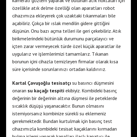
kameralı gözlem yaparak ve bulunan atık noktaları için
özellikle atık delme özelliği olan aparatları robot
cihazımıza ekleyerek çok uzaktaki tıkanmaları bile
açabiliriz. Çokça bir ıslak mendilin gidere gittiğini
düşünün. Onu bazı açma telleri ile geri çekebiliriz. Atık
birikmelerindeki bütünlük durumunu parçalayıcı ve
içten zarar vermeyecek türde özel küçük aparatlar ile
uygularız ve işlemlerimizi tamamlarız. Tıkanan
borunun içini cihazla temizleyen firmalar olarak kısa
süre içerisinde sorunlarınızı ortadan kaldırırız.
Kartal Çavuşoğlu tesisatçı
su basıncı düşmesini
onaran
su kaçağı tespiti
ekibiyiz. Kombideki basınç
değerinin bir değerinin altına düşmesi ile peteklerde
sıcaklık düşüşü yaşanacaktır. Bunun olmasını
istemiyorsanız kombinize sürekli su eklemeniz
gerekmektedir. Bundan kurtulmak için basınç test
cihazımızla kombideki tesisat kaçaklarını kırmadan
bulma işlemi yaparak kanalları ilaçlı kapatıcı ile