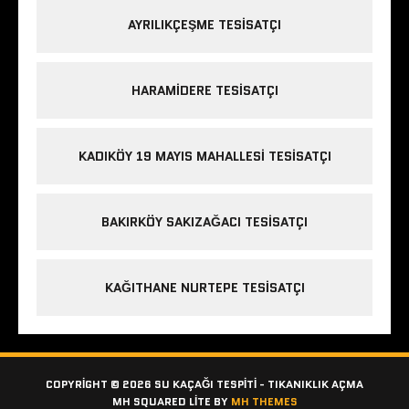
AYRILIKÇEŞME TESISATÇI
HARAMIDERE TESISATÇI
KADIKÖY 19 MAYIS MAHALLESI TESISATÇI
BAKIRKÖY SAKIZAĞACI TESISATÇI
KAĞITHANE NURTEPE TESISATÇI
COPYRIGHT © 2026 SU KAÇAĞI TESPITI - TIKANIKLIK AÇMA
MH SQUARED LITE BY
MH THEMES