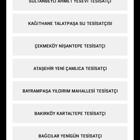
SULTANBEYLI AHMET YESEVI TESISATÇI
KAĞITHANE TALATPAŞA SU TESISATÇISI
ÇEKMEKÖY NIŞANTEPE TESISATÇI
ATAŞEHIR YENI ÇAMLICA TESISATÇI
BAYRAMPAŞA YILDIRIM MAHALLESI TESISATÇI
BAKIRKÖY KARTALTEPE TESISATÇI
BAĞCILAR YENIGÜN TESISATÇI