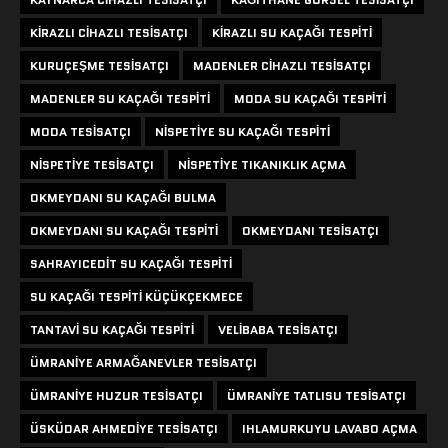
KIRAZLI CIHAZLI TESISATÇI
KIRAZLI SU KAÇAĞI TESPITI
KURUÇEŞME TESISATÇI
MADENLER CIHAZLI TESISATÇI
MADENLER SU KAÇAĞI TESPITI
MODA SU KAÇAĞI TESPITI
MODA TESISATÇI
NISPETIYE SU KAÇAĞI TESPITI
NISPETIYE TESISATÇI
NISPETIYE TIKANIKLIK AÇMA
OKMEYDANI SU KAÇAĞI BULMA
OKMEYDANI SU KAÇAĞI TESPITI
OKMEYDANI TESISATÇI
SAHRAYICEDIT SU KAÇAĞI TESPITI
SU KAÇAĞI TESPITI KÜÇÜKÇEKMECE
TANTAVI SU KAÇAĞI TESPITI
VELIBABA TESISATÇI
ÜMRANIYE ARMAĞANEVLER TESISATÇI
ÜMRANIYE HUZUR TESISATÇI
ÜMRANIYE TATLISU TESISATÇI
ÜSKÜDAR AHMEDIYE TESISATÇI
IHLAMURKUYU LAVABO AÇMA