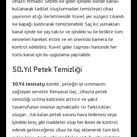
cihazlı firmadır. Sebebi ise gider içindeki silindir kanalı
kullanarak tadilat oluşturmadan temizleyici cihaz
yayınının atığı ilerletmesidir. Küvet yer süzgeci tıkandı
ise kapağı kaldırarak temizlenebilir. Saç kıl yumakları
kanal içinde ise yay takılır ve içindeki su ile birlikte tüm
nesneleri hareket ettirir ve en önemlisi kamera ile
kontrol edebiliriz. Küvet gider taşması haricinde her
türlü kanal için bu uygulama yapılabilir.
50.Yıl Petek Temizliği
50.Yıl tesisatçı
kombi , peteğin iyi ısınmasını
sağlayan servistir. Kimyasal ilaç , cihazla petek
temizliği ısıtma kalitesini arttırır ve yakıt
tasarrufunun önünün açmaktadır. Isı farklılıkları
oluşan , ılık kalan petek sorunu hava birikmesi veya
içindeki kireç gibi maddeler olup her ikisini de kontrol
ederek getireceğimiz cihaz ile ilaç eklenerek tüm kirli