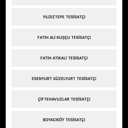
YILDIZTEPE TESISATÇI
FATIH ALI KUŞÇU TESISATÇI
FATIH ATIKALI TESISATÇI
ESENYURT GÜZELYURT TESISATÇI
ÇIFTEHAVUZLAR TESISATÇI
BOYACIKÖY TESISATÇI