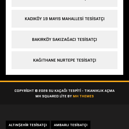
KADIKÖY 19 MAYIS MAHALLESI TESISATÇI
BAKIRKÖY SAKIZAĞACI TESISATÇI
KAĞITHANE NURTEPE TESISATÇI
COPYRIGHT © 2026 SU KAÇAĞI TESPITI - TIKANIKLIK AÇMA
MH SQUARED LITE BY
MH THEMES
Etiketler
ALTINŞEHIR TESISATÇI
AMBARLI TESISATÇI