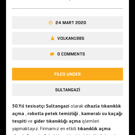
24 MART 2020
VOLKAN1985
0 COMMENTS
FILED UNDER
SULTANGAZI
50.Yıl tesisatçı Sultangazi
olarak
cihazla tıkanıklık
açma
,
robotla petek temizliği
,
kameralı su kaçağı
tespiti
ve
gider tıkanıklığı açma
işlemleri
yapmaktayız. Firmamız en etkili
tıkanıklık açma