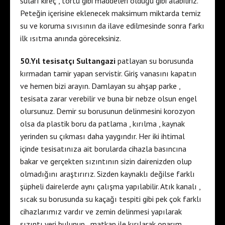
suları kireç , tortu gibi maddeleri olduğu gibi alabiliriz.
Peteğin içerisine eklenecek maksimum miktarda temiz
su ve koruma sıvısının da ilave edilmesinde sonra farkı
ilk ısıtma anında göreceksiniz.
50.Yıl tesisatçı Sultangazi
patlayan su borusunda
kırmadan tamir yapan servistir. Giriş vanasını kapatın
ve hemen bizi arayın. Damlayan su ahşap parke ,
tesisata zarar verebilir ve buna bir nebze olsun engel
olursunuz. Demir su borusunun delinmesini korozyon
olsa da plastik boru da patlama , kırılma , kaynak
yerinden su çıkması daha yaygındır. Her iki ihtimal
içinde tesisatınıza ait borularda cihazla basıncına
bakar ve gerçekten sızıntının sizin dairenizden olup
olmadığını araştırırız. Sizden kaynaklı değilse farklı
şüpheli dairelerde aynı çalışma yapılabilir. Atık kanalı ,
sıcak su borusunda su kaçağı tespiti gibi pek çok farklı
cihazlarımız vardır ve zemin delinmesi yapılarak
sızıntı yeri bulunup , matkap ile kırılarak onarım