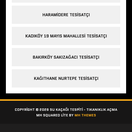
HARAMIDERE TESISATÇI
KADIKÖY 19 MAYIS MAHALLESI TESISATÇI
BAKIRKÖY SAKIZAĞACI TESISATÇI
KAĞITHANE NURTEPE TESISATÇI
COPYRIGHT © 2026 SU KAÇAĞI TESPITI - TIKANIKLIK AÇMA
MH SQUARED LITE BY
MH THEMES
Etiketler