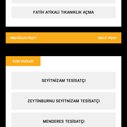
FATIH ATIKALI TIKANIKLIK AÇMA
PREVIOUS POST
NEXT POST
SON YAZILAR
SEYITNIZAM TESISATÇI
ZEYTINBURNU SEYITNIZAM TESISATÇI
MENDERES TESISATÇI