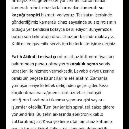
firmayız. Eski geleneksel yöntemleri kullanmadan
kameralı robot cihazlarla kırmadan kameralı
su
kaçağı tespiti
hizmeti veriyoruz. Tesisatın içerisinde
gönderdiğimiz kameralı cihaz sayesinde su sızıntısının
olduğu yer kendisini kolayca belli ediyor. Bünyemizde
bütün son teknoloji robot cihazları barındırmaktayız.
Kaliteli ve güvenilir servis için bizlerle iletişime geçiniz.
Fatih Atikali tesisatçı
robot cihaz kullanım fiyatları
bakımından pahalı olmayan
tıkanıklık açma
servis
ücretleri ile hizmet vermektedir. Lavabo eviye üzerine
bırakılan peçete kalıntılarını ele alalım. Zamanla
yumuşar, eviye kelebek deliğinden geçer gider. Keza
küçük olmasına rağmen sakal uzuvları, bulaşık
artığının lavaboda tıkanma yapması gibi sayısız
işlemler olabilir. Tüm bunlar için spiral tel takıp gidere
yönlendiririz. Bu telin arkasında elektronik kablo
tutturulmuştur. Kasa şeklinde olan bir cihaz kullanıp
güç aktarırız. Spiral telin saat yönünde dönmesi ile