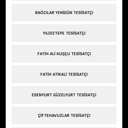
BAĞCILAR YENIGÜN TESISATÇI
YILDIZTEPE TESISATÇI
FATIH ALI KUŞÇU TESISATÇI
FATIH ATIKALI TESISATÇI
ESENYURT GÜZELYURT TESISATÇI
ÇIFTEHAVUZLAR TESISATÇI