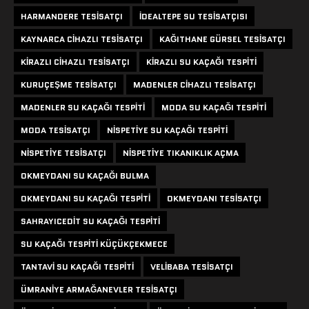
HARMANDERE TESISATÇI
IDEALTEPE SU TESISATÇISI
KAYNARCA CIHAZLI TESISATÇI
KAĞITHANE GÜRSEL TESISATÇI
KIRAZLI CIHAZLI TESISATÇI
KIRAZLI SU KAÇAĞI TESPITI
KURUÇEŞME TESISATÇI
MADENLER CIHAZLI TESISATÇI
MADENLER SU KAÇAĞI TESPITI
MODA SU KAÇAĞI TESPITI
MODA TESISATÇI
NISPETIYE SU KAÇAĞI TESPITI
NISPETIYE TESISATÇI
NISPETIYE TIKANIKLIK AÇMA
OKMEYDANI SU KAÇAĞI BULMA
OKMEYDANI SU KAÇAĞI TESPITI
OKMEYDANI TESISATÇI
SAHRAYICEDIT SU KAÇAĞI TESPITI
SU KAÇAĞI TESPITI KÜÇÜKÇEKMECE
TANTAVI SU KAÇAĞI TESPITI
VELIBABA TESISATÇI
ÜMRANIYE ARMAĞANEVLER TESISATÇI