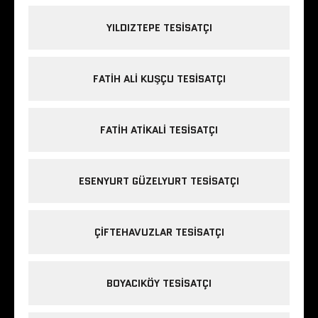
YILDIZTEPE TESISATÇI
FATIH ALI KUŞÇU TESISATÇI
FATIH ATIKALI TESISATÇI
ESENYURT GÜZELYURT TESISATÇI
ÇIFTEHAVUZLAR TESISATÇI
BOYACIKÖY TESISATÇI