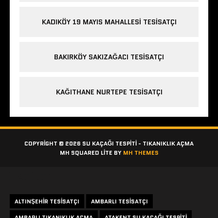
KADIKÖY 19 MAYIS MAHALLESI TESISATÇI
BAKIRKÖY SAKIZAĞACI TESISATÇI
KAĞITHANE NURTEPE TESISATÇI
COPYRIGHT © 2026 SU KAÇAĞI TESPITI - TIKANIKLIK AÇMA
MH SQUARED LITE BY
MH THEMES
Etiketler
ALTINŞEHIR TESISATÇI
AMBARLI TESISATÇI
AMBARLI TIKANIKLIK AÇMA
ATAKENT SU KAÇAĞI TESPITI