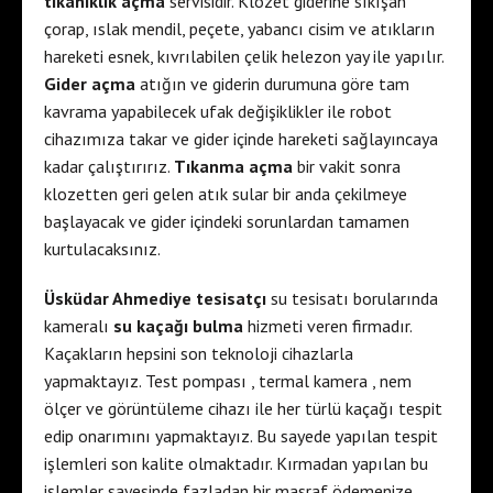
tıkanıklık açma
servisidir. Klozet giderine sıkışan
çorap, ıslak mendil, peçete, yabancı cisim ve atıkların
hareketi esnek, kıvrılabilen çelik helezon yay ile yapılır.
Gider açma
atığın ve giderin durumuna göre tam
kavrama yapabilecek ufak değişiklikler ile robot
cihazımıza takar ve gider içinde hareketi sağlayıncaya
kadar çalıştırırız.
Tıkanma açma
bir vakit sonra
klozetten geri gelen atık sular bir anda çekilmeye
başlayacak ve gider içindeki sorunlardan tamamen
kurtulacaksınız.
Üsküdar Ahmediye tesisatçı
su tesisatı borularında
kameralı
su kaçağı bulma
hizmeti veren firmadır.
Kaçakların hepsini son teknoloji cihazlarla
yapmaktayız. Test pompası , termal kamera , nem
ölçer ve görüntüleme cihazı ile her türlü kaçağı tespit
edip onarımını yapmaktayız. Bu sayede yapılan tespit
işlemleri son kalite olmaktadır. Kırmadan yapılan bu
işlemler sayesinde fazladan bir masraf ödemenize