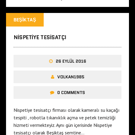
BEŞIKTAŞ
NISPETIYE TESISATÇI
26 EYLÜL 2016
VOLKAN1985
0 COMMENTS
Nispetiye tesisatçı firması olarak kameralı su kaçağı
tespiti , robotla tıkanıklık açma ve petek temizliği
hizmeti vermekteyiz. Aynı gün içerisinde Nispetiye
tesisatçı olarak Beşiktaş semtine…