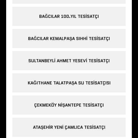
BAĞCILAR 100.YIL TESISATÇI
BAĞCILAR KEMALPAŞA SIHHI TESISATÇI
SULTANBEYLI AHMET YESEVI TESISATÇI
KAĞITHANE TALATPAŞA SU TESISATÇISI
ÇEKMEKÖY NIŞANTEPE TESISATÇI
ATAŞEHIR YENI ÇAMLICA TESISATÇI