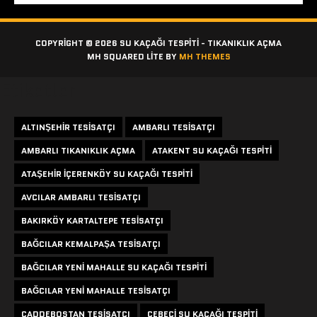
COPYRIGHT © 2026 SU KAÇAĞI TESPITI - TIKANIKLIK AÇMA
MH SQUARED LITE BY
MH THEMES
Etiketler
ALTINŞEHIR TESISATÇI
AMBARLI TESISATÇI
AMBARLI TIKANIKLIK AÇMA
ATAKENT SU KAÇAĞI TESPITI
ATAŞEHIR IÇERENKÖY SU KAÇAĞI TESPITI
AVCILAR AMBARLI TESISATÇI
BAKIRKÖY KARTALTEPE TESISATÇI
BAĞCILAR KEMALPAŞA TESISATÇI
BAĞCILAR YENI MAHALLE SU KAÇAĞI TESPITI
BAĞCILAR YENI MAHALLE TESISATÇI
CADDEBOSTAN TESISATÇI
CEBECI SU KAÇAĞI TESPITI