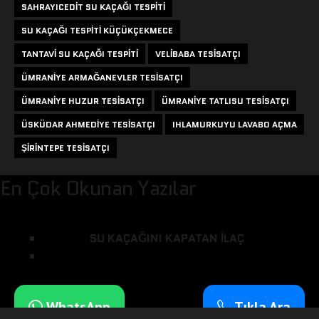
SAHRAYICEDIT SU KAÇAĞI TESPITI
SU KAÇAĞI TESPITI KÜÇÜKÇEKMECE
TANTAVI SU KAÇAĞI TESPITI
VELIBABA TESISATÇI
ÜMRANIYE ARMAĞANEVLER TESISATÇI
ÜMRANIYE HUZUR TESISATÇI
ÜMRANIYE TATLISU TESISATÇI
ÜSKÜDAR AHMEDIYE TESISATÇI
IHLAMURKUYU LAVABO AÇMA
ŞIRINTEPE TESISATÇI
En Çok Okunan Yazılar
SU KAÇAĞINI KAPATAN ILAÇ
WhatsApp
Tıkla Ara