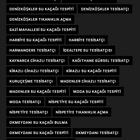
DENIZKÖŞKLER SU KAÇAĞI TESPITI
DENIZKÖŞKLER TESISATÇI
DENIZKÖŞKLER TIKANIKLIK AÇMA
GAZI MAHALLESI SU KAÇAĞI TESPITI
HARBIYE SU KAÇAĞI TESPITI
HARBIYE TESISATÇI
HARMANDERE TESISATÇI
IDEALTEPE SU TESISATÇISI
KAYNARCA CIHAZLI TESISATÇI
KAĞITHANE GÜRSEL TESISATÇI
KIRAZLI CIHAZLI TESISATÇI
KIRAZLI SU KAÇAĞI TESPITI
KURUÇEŞME TESISATÇI
MADENLER CIHAZLI TESISATÇI
MADENLER SU KAÇAĞI TESPITI
MODA SU KAÇAĞI TESPITI
MODA TESISATÇI
NISPETIYE SU KAÇAĞI TESPITI
NISPETIYE TESISATÇI
NISPETIYE TIKANIKLIK AÇMA
OKMEYDANI SU KAÇAĞI BULMA
OKMEYDANI SU KAÇAĞI TESPITI
OKMEYDANI TESISATÇI