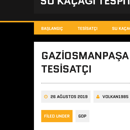
SU KAÇAĞI TESPIT
BAŞLANGIÇ
TESISATÇI
SU KAÇA
GAZIOSMANPAŞA 
TESISATÇI
26 AĞUSTOS 2019
VOLKAN1985
FILED UNDER
GOP