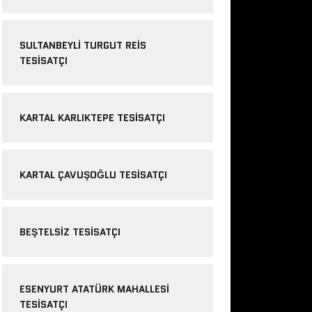
SULTANBEYLI TURGUT REIS
TESISATÇI
KARTAL KARLIKTEPE TESISATÇI
KARTAL ÇAVUŞOĞLU TESISATÇI
BEŞTELSIZ TESISATÇI
ESENYURT ATATÜRK MAHALLESI
TESISATÇI