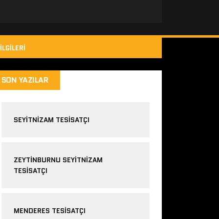
ILGILERI
SON YAZILAR
SEYITNIZAM TESISATÇI
ZEYTINBURNU SEYITNIZAM
TESISATÇI
MENDERES TESISATÇI