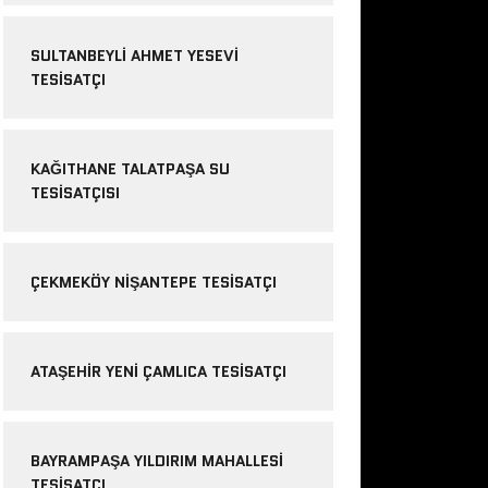
SULTANBEYLI AHMET YESEVI
TESISATÇI
KAĞITHANE TALATPAŞA SU
TESISATÇISI
ÇEKMEKÖY NIŞANTEPE TESISATÇI
ATAŞEHIR YENI ÇAMLICA TESISATÇI
BAYRAMPAŞA YILDIRIM MAHALLESI
TESISATÇI