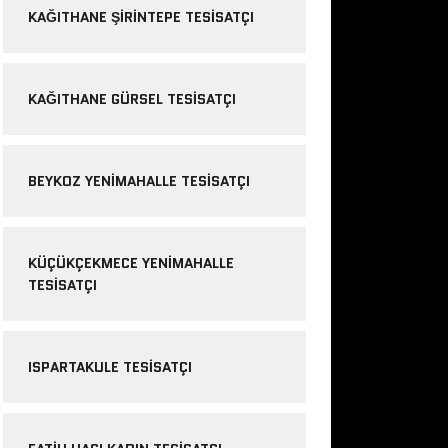
KAĞITHANE ŞIRINTEPE TESISATÇI
KAĞITHANE GÜRSEL TESISATÇI
BEYKOZ YENIMAHALLE TESISATÇI
KÜÇÜKÇEKMECE YENIMAHALLE
TESISATÇI
ISPARTAKULE TESISATÇI