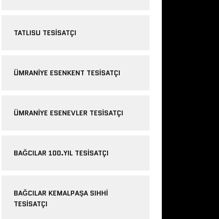
TATLISU TESISATÇI
ÜMRANIYE ESENKENT TESISATÇI
ÜMRANIYE ESENEVLER TESISATÇI
BAĞCILAR 100.YIL TESISATÇI
BAĞCILAR KEMALPAŞA SIHHI
TESISATÇI