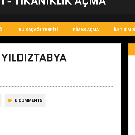
I - TIKANIKLIK AÇMA
ĞI
SU KAÇAĞI TESPITI
PIMAŞ AÇMA
İLETIŞIM B
YILDIZTABYA
0 COMMENTS