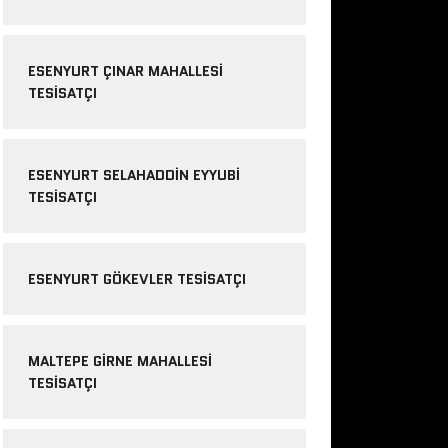
ESENYURT ÇINAR MAHALLESI
TESISATÇI
ESENYURT SELAHADDIN EYYUBI
TESISATÇI
ESENYURT GÖKEVLER TESISATÇI
MALTEPE GIRNE MAHALLESI
TESISATÇI