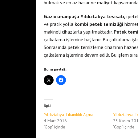
bulmak ve en az hasar ve maliyet kapsamında il
Gaziosmanpaşa Yıldıztabya tesisatçı
petek
ve pratik yolla
kombi petek temizliği
hizmet
makineli cihazlarla yapılmaktadır.
Petek tem
çalkalama işlemine başlanır. Bu çalkalama işlem
Sonrasında petek temizleme cihazının haznesi
çalkalama işlemine devam edilir. Bu işlem sır
Bunu paylaş:
İlgili
Yıldıztabya Tıkanıklık Açma
Yıldıztabya Te
4 Mart 2016
23 Kasım 20
"Gop" içinde
"Gop" içinde