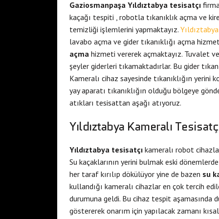
Gaziosmanpaşa Yıldıztabya tesisatçı
firma
kaçağı tespiti , robotla tıkanıklık açma ve ki
temizliği işlemlerini yapmaktayız.
Yıldıztabya
lavabo açma ve gider tıkanıklığı açma hizmeti
açma
hizmeti vererek açmaktayız. Tuvalet ve 
şeyler giderleri tıkamaktadırlar. Bu gider tıkan
Kameralı cihaz sayesinde tıkanıklığın yerini k
yay aparatı tıkanıklığın olduğu bölgeye gönd
atıkları tesisattan aşağı atıyoruz.
Yıldıztabya Kameralı Tesisatç
Yıldıztabya tesisatçı
kameralı robot cihazl
Su kaçaklarının yerini bulmak eski dönemlerde 
her taraf kırılıp dökülüyor yine de bazen
su k
kullandığı kameralı cihazlar en çok tercih edi
durumuna geldi. Bu cihaz tespit aşamasında d
göstererek onarım için yapılacak zamanı kısaltı