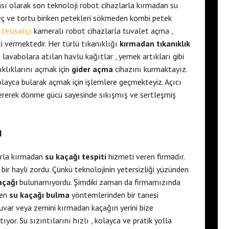
sı olarak son teknoloji robot cihazlarla kırmadan su
reç ve tortu biriken petekleri sökmeden kombi petek
 tesisatçı
kameralı robot cihazlarla tuvalet açma ,
 vermektedir. Her türlü tıkanıklığı
kırmadan tıkanıklık
lavabolara atılan havlu kağıtlar , yemek artıkları gibi
ıklıklarını açmak için
gider açma
cihazını kurmaktayız.
olayca bularak açmak için işlemlere geçmekteyiz. Açıcı
ererek dönme gücü sayesinde sıkışmış ve sertleşmiş
ı
arla kırmadan
su kaçağı tespiti
hizmeti veren firmadır.
bir hayli zordu. Çünkü teknolojinin yetersizliği yüzünden
açağı
bulunamıyordu. Şimdiki zaman da firmamızında
len
su kaçağı bulma
yöntemlerinden bir tanesi
uvar veya zemini kırmadan kaçağın yerini bize
yor. Su sızıntılarını hızlı , kolayca ve pratik yolla