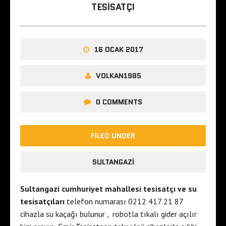
TESISATÇI
16 OCAK 2017
VOLKAN1985
0 COMMENTS
FILED UNDER
SULTANGAZI
Sultangazi cumhuriyet mahallesi tesisatçı ve su
tesisatçıları
telefon numarası 0212 417 21 87
cihazla su kaçağı bulunur , robotla tıkalı gider açılır