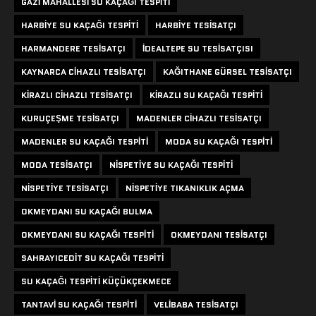
GAZI MAHALLESI SU KAÇAĞI TESPITI
HARBIYE SU KAÇAĞI TESPITI
HARBIYE TESISATÇI
HARMANDERE TESISATÇI
IDEALTEPE SU TESISATÇISI
KAYNARCA CIHAZLI TESISATÇI
KAĞITHANE GÜRSEL TESISATÇI
KIRAZLI CIHAZLI TESISATÇI
KIRAZLI SU KAÇAĞI TESPITI
KURUÇEŞME TESISATÇI
MADENLER CIHAZLI TESISATÇI
MADENLER SU KAÇAĞI TESPITI
MODA SU KAÇAĞI TESPITI
MODA TESISATÇI
NISPETIYE SU KAÇAĞI TESPITI
NISPETIYE TESISATÇI
NISPETIYE TIKANIKLIK AÇMA
OKMEYDANI SU KAÇAĞI BULMA
OKMEYDANI SU KAÇAĞI TESPITI
OKMEYDANI TESISATÇI
SAHRAYICEDIT SU KAÇAĞI TESPITI
SU KAÇAĞI TESPITI KÜÇÜKÇEKMECE
TANTAVI SU KAÇAĞI TESPITI
VELIBABA TESISATÇI