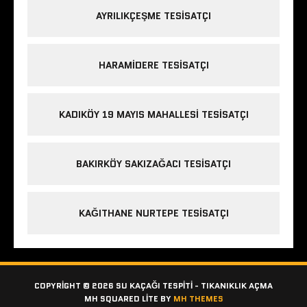
AYRILIKÇEŞME TESISATÇI
HARAMIDERE TESISATÇI
KADIKÖY 19 MAYIS MAHALLESI TESISATÇI
BAKIRKÖY SAKIZAĞACI TESISATÇI
KAĞITHANE NURTEPE TESISATÇI
COPYRIGHT © 2026 SU KAÇAĞI TESPITI - TIKANIKLIK AÇMA
MH SQUARED LITE BY
MH THEMES