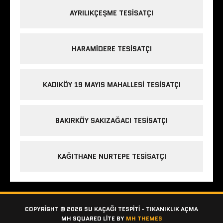
AYRILIKÇEŞME TESISATÇI
HARAMIDERE TESISATÇI
KADIKÖY 19 MAYIS MAHALLESI TESISATÇI
BAKIRKÖY SAKIZAĞACI TESISATÇI
KAĞITHANE NURTEPE TESISATÇI
COPYRIGHT © 2026 SU KAÇAĞI TESPITI - TIKANIKLIK AÇMA
MH SQUARED LITE BY
MH THEMES