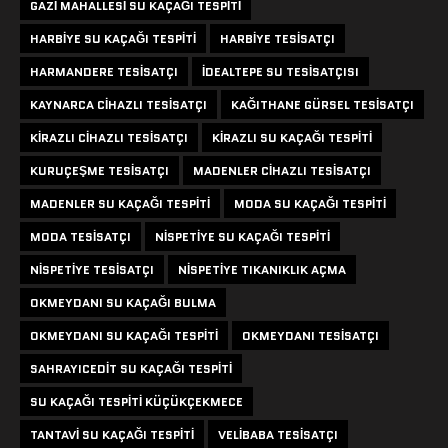
GAZI MAHALLESI SU KAÇAĞI TESPITI
HARBIYE SU KAÇAĞI TESPITI
HARBIYE TESISATÇI
HARMANDERE TESISATÇI
IDEALTEPE SU TESISATÇISI
KAYNARCA CIHAZLI TESISATÇI
KAĞITHANE GÜRSEL TESISATÇI
KIRAZLI CIHAZLI TESISATÇI
KIRAZLI SU KAÇAĞI TESPITI
KURUÇEŞME TESISATÇI
MADENLER CIHAZLI TESISATÇI
MADENLER SU KAÇAĞI TESPITI
MODA SU KAÇAĞI TESPITI
MODA TESISATÇI
NISPETIYE SU KAÇAĞI TESPITI
NISPETIYE TESISATÇI
NISPETIYE TIKANIKLIK AÇMA
OKMEYDANI SU KAÇAĞI BULMA
OKMEYDANI SU KAÇAĞI TESPITI
OKMEYDANI TESISATÇI
SAHRAYICEDIT SU KAÇAĞI TESPITI
SU KAÇAĞI TESPITI KÜÇÜKÇEKMECE
TANTAVI SU KAÇAĞI TESPITI
VELIBABA TESISATÇI