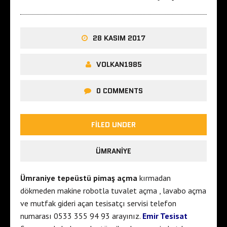
28 KASIM 2017
VOLKAN1985
0 COMMENTS
FILED UNDER
ÜMRANIYE
Ümraniye tepeüstü pimaş açma
kırmadan
dökmeden makine robotla tuvalet açma , lavabo açma
ve mutfak gideri açan tesisatçı servisi telefon
numarası 0533 355 94 93 arayınız.
Emir Tesisat