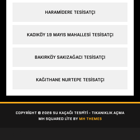
HARAMIDERE TESISATÇI
KADIKÖY 19 MAYIS MAHALLESI TESISATÇI
BAKIRKÖY SAKIZAĞACI TESISATÇI
KAĞITHANE NURTEPE TESISATÇI
COPYRIGHT © 2026 SU KAÇAĞI TESPITI - TIKANIKLIK AÇMA
MH SQUARED LITE BY
MH THEMES
Etiketler