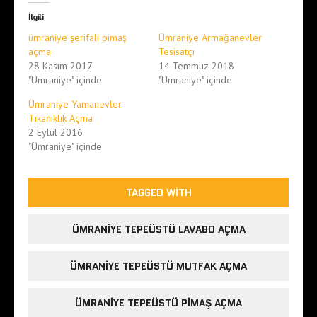
İlgili
ümraniye şerifali pimaş
Ümraniye Armağanevler
açma
Tesisatçı
28 Kasım 2017
14 Temmuz 2018
"Ümraniye" içinde
"Ümraniye" içinde
Ümraniye Yamanevler
Tıkanıklık Açma
2 Eylül 2016
"Ümraniye" içinde
TAGGED WITH
ÜMRANIYE TEPEÜSTÜ LAVABO AÇMA
ÜMRANIYE TEPEÜSTÜ MUTFAK AÇMA
ÜMRANIYE TEPEÜSTÜ PIMAŞ AÇMA