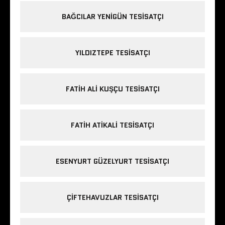
BAĞCILAR YENIGÜN TESISATÇI
YILDIZTEPE TESISATÇI
FATIH ALI KUŞÇU TESISATÇI
FATIH ATIKALI TESISATÇI
ESENYURT GÜZELYURT TESISATÇI
ÇIFTEHAVUZLAR TESISATÇI