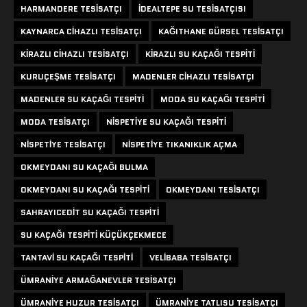
HARMANDERE TESISATÇI
IDEALTEPE SU TESISATÇISI
KAYNARCA CIHAZLI TESISATÇI
KAĞITHANE GÜRSEL TESISATÇI
KIRAZLI CIHAZLI TESISATÇI
KIRAZLI SU KAÇAĞI TESPITI
KURUÇEŞME TESISATÇI
MADENLER CIHAZLI TESISATÇI
MADENLER SU KAÇAĞI TESPITI
MODA SU KAÇAĞI TESPITI
MODA TESISATÇI
NISPETIYE SU KAÇAĞI TESPITI
NISPETIYE TESISATÇI
NISPETIYE TIKANIKLIK AÇMA
OKMEYDANI SU KAÇAĞI BULMA
OKMEYDANI SU KAÇAĞI TESPITI
OKMEYDANI TESISATÇI
SAHRAYICEDIT SU KAÇAĞI TESPITI
SU KAÇAĞI TESPITI KÜÇÜKÇEKMECE
TANTAVI SU KAÇAĞI TESPITI
VELIBABA TESISATÇI
ÜMRANIYE ARMAĞANEVLER TESISATÇI
ÜMRANIYE HUZUR TESISATÇI
ÜMRANIYE TATLISU TESISATÇI