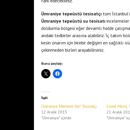
fark edeceksiniz.
Ümraniye tepeüstü tesisatçı
tüm İstanbul’da
Ümraniye tepeüstü su tesisatı
incelemeler 
doldurma bölgesi eğer devamlı halde çalışma
andaki tedbirler arasına alabiliriz. İç takım 
kesin onarım için birebir değişim en sağlıklı ola
çekinmeden bizleri arayabilirsiniz.
Bunu paylaş:
İlgili
Ümraniye Mehmet Akif Tesisatçı
Cemil Meriç T
12 Aralık 2015
21 Aralık 20
"Ümraniye" içinde
"Ümraniye" iç