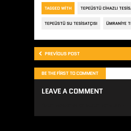
TAGGED WITH
TEPEÜSTÜ CIHAZLI TESIS
TEPEÜSTÜ SU TESISATÇISI
ÜMRANIYE T
PREVIOUS POST
BE THE FIRST TO COMMENT
LEAVE A COMMENT
Yorum yapabilmek için
oturum açmalısınız
.