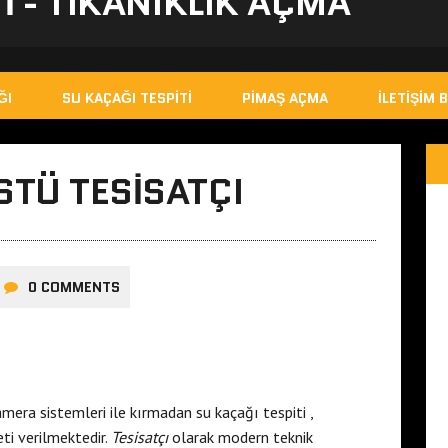
I - TIKANIKLIK AÇMA
ĞI
SU KAÇAĞI TESPITI
PIMAŞ AÇMA
İLETIŞIM B
TÜ TESISATÇI
0 COMMENTS
era sistemleri ile kırmadan su kaçağı tespiti ,
eti verilmektedir.
Tesisatçı
olarak modern teknik