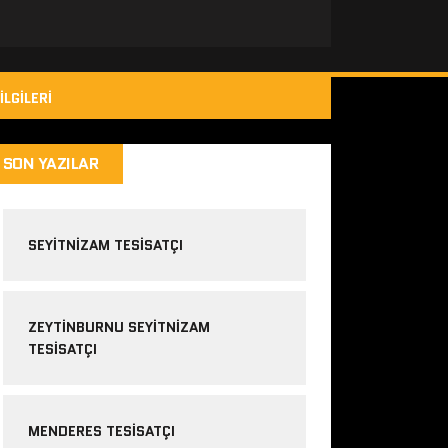
ILGILERI
SON YAZILAR
SEYITNIZAM TESISATÇI
ZEYTINBURNU SEYITNIZAM
TESISATÇI
MENDERES TESISATÇI