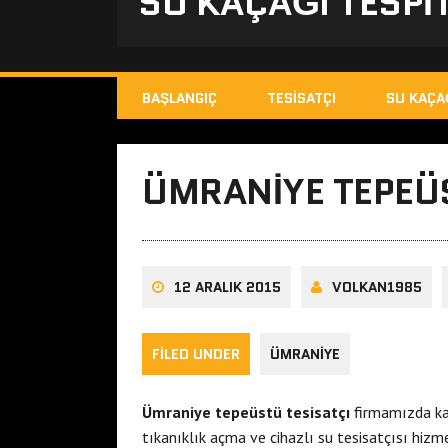
SU KAÇAĞI TESPIT
BAŞLANGIÇ
TESISATÇI
SU KAÇA
ÜMRANIYE TEPEÜS
12 ARALIK 2015
VOLKAN1985
FILED UNDER
ÜMRANIYE
Ümraniye tepeüstü tesisatçı
firmamızda kam
tıkanıklık açma ve cihazlı su tesisatçısı hizm