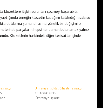
 klozetlere ilişkin sorunları çözmeyi başarabilir.
yaptığında örneğin klozetin kapağını kaldırdığınızda su
kta doldurma şamandırasına yönelik bir değişimi o
bölmelerinde parçaların hepsi her zaman bulunamaz yalnız
nıdır. Klozetlerin haricindeki diğer tesisatlar içinde
esisatçı
Ümraniye İstiklal Cihazlı Tesisatçı
15
18 Aralık 2015
inde
"Ümraniye" içinde