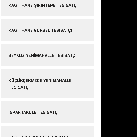
KAĞITHANE ŞIRINTEPE TESISATÇI
KAĞITHANE GÜRSEL TESISATÇI
BEYKOZ YENIMAHALLE TESISATÇI
KÜÇÜKÇEKMECE YENIMAHALLE
TESISATÇI
ISPARTAKULE TESISATÇI