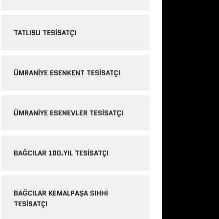
TATLISU TESISATÇI
ÜMRANIYE ESENKENT TESISATÇI
ÜMRANIYE ESENEVLER TESISATÇI
BAĞCILAR 100.YIL TESISATÇI
BAĞCILAR KEMALPAŞA SIHHI
TESISATÇI