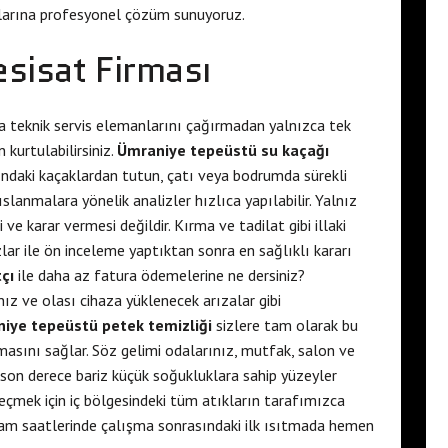
larına profesyonel çözüm sunuyoruz.
esisat Firması
la teknik servis elemanlarını çağırmadan yalnızca tek
 kurtulabilirsiniz.
Ümraniye tepeüstü su kaçağı
ındaki kaçaklardan tutun, çatı veya bodrumda sürekli
slanmalara yönelik analizler hızlıca yapılabilir. Yalnız
ve karar vermesi değildir. Kırma ve tadilat gibi illaki
ar ile ön inceleme yaptıktan sonra en sağlıklı kararı
çı
ile daha az fatura ödemelerine ne dersiniz?
ız ve olası cihaza yüklenecek arızalar gibi
iye tepeüstü petek temizliği
sizlere tam olarak bu
asını sağlar. Söz gelimi odalarınız, mutfak, salon ve
a son derece bariz küçük soğukluklara sahip yüzeyler
çmek için iç bölgesindeki tüm atıkların tarafımızca
şam saatlerinde çalışma sonrasındaki ilk ısıtmada hemen