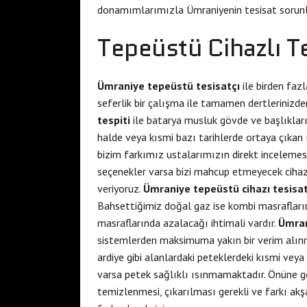
donamımlarımızla Ümraniyenin tesisat sorun
Tepeüstü Cihazlı T
Ümraniye tepeüstü tesisatçı
ile birden faz
seferlik bir çalışma ile tamamen dertlerinizden
tespiti
ile batarya musluk gövde ve başlıklar
halde veya kısmi bazı tarihlerde ortaya çıkan ı
bizim farkımız ustalarımızın direkt incelemesi 
seçenekler varsa bizi mahcup etmeyecek cihazl
veriyoruz.
Ümraniye tepeüstü cihazı tesisat
Bahsettiğimiz doğal gaz ise kombi masrafların
masraflarında azalacağı ihtimali vardır.
Ümran
sistemlerden maksimuma yakın bir verim alınm
ardiye gibi alanlardaki peteklerdeki kısmi vey
varsa petek sağlıklı ısınmamaktadır. Önüne ge
temizlenmesi, çıkarılması gerekli ve farkı ak