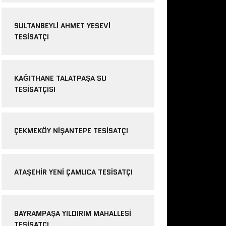
SULTANBEYLI AHMET YESEVI
TESISATÇI
KAĞITHANE TALATPAŞA SU
TESISATÇISI
ÇEKMEKÖY NIŞANTEPE TESISATÇI
ATAŞEHIR YENI ÇAMLICA TESISATÇI
BAYRAMPAŞA YILDIRIM MAHALLESI
TESISATÇI