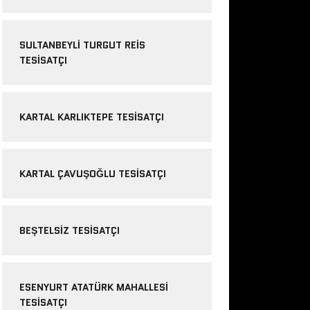
SULTANBEYLI TURGUT REIS
TESISATÇI
KARTAL KARLIKTEPE TESISATÇI
KARTAL ÇAVUŞOĞLU TESISATÇI
BEŞTELSIZ TESISATÇI
ESENYURT ATATÜRK MAHALLESI
TESISATÇI