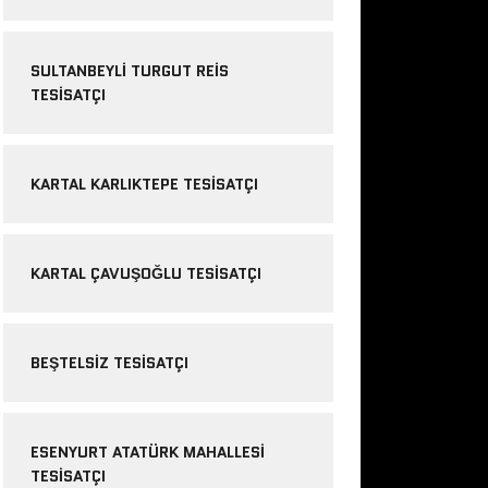
SULTANBEYLI TURGUT REIS
TESISATÇI
KARTAL KARLIKTEPE TESISATÇI
KARTAL ÇAVUŞOĞLU TESISATÇI
BEŞTELSIZ TESISATÇI
ESENYURT ATATÜRK MAHALLESI
TESISATÇI