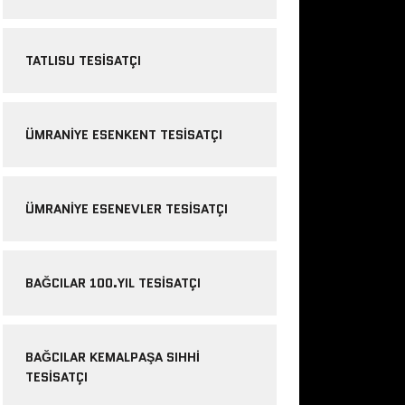
TATLISU TESISATÇI
ÜMRANIYE ESENKENT TESISATÇI
ÜMRANIYE ESENEVLER TESISATÇI
BAĞCILAR 100.YIL TESISATÇI
BAĞCILAR KEMALPAŞA SIHHI
TESISATÇI