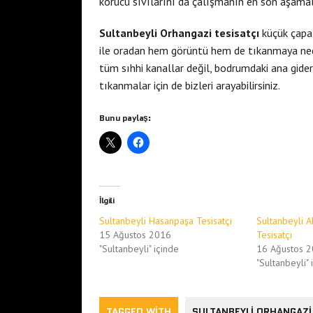
korucu sıvılarını da çalışmanın en son aşama
Sultanbeyli Orhangazi tesisatçı
küçük çapa
ile oradan hem görüntü hem de tıkanmaya neden
tüm sıhhi kanallar değil, bodrumdaki ana gider 
tıkanmalar için de bizleri arayabilirsiniz.
Bunu paylaş:
İlgili
Sultanbeyli Hasanpaşa Tesisatçı
Sultanbeyli 
15 Ağustos 2016
Tesisatçı
"Sultanbeyli" içinde
16 Ağustos 
"Sultanbeyli" 
TAGGED WITH
SULTANBEYLI ORHANGAZI 