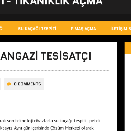
I - TIKANIKLIK AÇMA
ĞI
SU KAÇAĞI TESPITI
PIMAŞ AÇMA
İLETIŞIM B
ANGAZI TESISATÇI
0 COMMENTS
rak son teknoloji cihazlarla su kaçağı tespiti , petek
tayız. Aynı gün içerisinde
Çözüm Merkezi
olarak