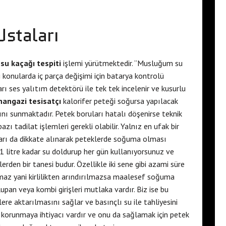
Ustaları
su kaçağı tespiti
işlemi yürütmektedir. “Musluğum su
 konularda iç parça değişimi için batarya kontrolü
arı ses yalıtım detektörü ile tek tek incelenir ve kusurlu
hangazi tesisatçı
kalorifer peteği soğursa yapılacak
nı sunmaktadır. Petek boruları hatalı döşenirse teknik
bazı tadilat işlemleri gerekli olabilir. Yalnız en ufak bir
rı da dikkate alınarak peteklerde soğuma olması
e 1 litre kadar su doldurup her gün kullanıyorsunuz ve
lerden bir tanesi budur. Özellikle iki sene gibi azami süre
maz yani kirlilikten arındırılmazsa maalesef soğuma
vlupan veya kombi girişleri mutlaka vardır. Biz ise bu
ere aktarılmasını sağlar ve basınçlı su ile tahliyesini
e korunmaya ihtiyacı vardır ve onu da sağlamak için petek