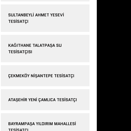
SULTANBEYLI AHMET YESEVI
TESISATÇI
KAĞITHANE TALATPAŞA SU
TESISATÇISI
ÇEKMEKÖY NIŞANTEPE TESISATÇI
ATAŞEHIR YENI ÇAMLICA TESISATÇI
BAYRAMPAŞA YILDIRIM MAHALLESI
TESISATÇI