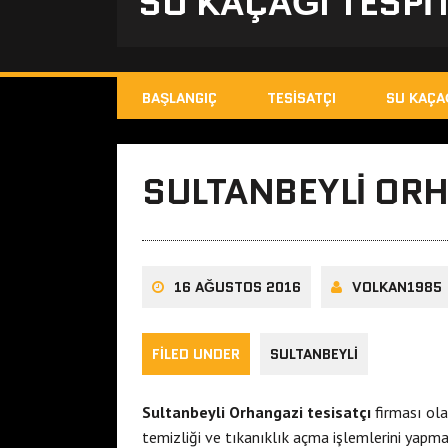
SU KAÇAĞI TESPIT
BAŞLANGIÇ
TESISATÇI
SU KAÇA
SULTANBEYLI ORH
16 AĞUSTOS 2016
VOLKAN1985
FILED UNDER
SULTANBEYLI
Sultanbeyli Orhangazi tesisatçı
firması ola
temizliği ve tıkanıklık açma işlemlerini yapmak