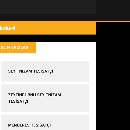
ILGILERI
SON YAZILAR
SEYITNIZAM TESISATÇI
ZEYTINBURNU SEYITNIZAM
TESISATÇI
MENDERES TESISATÇI