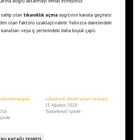
larına doğru aktarmayı ihmal etmiyoruz.
 sahip olan
tıkanıklık açma
aygıtının kanala geçmesi
 olan faktörü uzaklaştırabilir. Yalnızca dairelerdeki
kanalları veya iş yerlerindeki daha büyük çaplı
Abdurrahmangazi
sultanbeyli ahmet yesevi tesisatçı
13 Ağustos 2020
2016
"Sultanbeyli" içinde
içinde
SU KAÇAĞI TESPITI