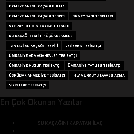
OKMEYDANI SU KAÇAĞI BULMA
OKMEYDANI SU KAÇAĞI TESPITI
OKMEYDANI TESISATÇI
SAHRAYICEDIT SU KAÇAĞI TESPITI
SU KAÇAĞI TESPITI KÜÇÜKÇEKMECE
TANTAVI SU KAÇAĞI TESPITI
VELIBABA TESISATÇI
ÜMRANIYE ARMAĞANEVLER TESISATÇI
ÜMRANIYE HUZUR TESISATÇI
ÜMRANIYE TATLISU TESISATÇI
ÜSKÜDAR AHMEDIYE TESISATÇI
IHLAMURKUYU LAVABO AÇMA
ŞIRINTEPE TESISATÇI
En Çok Okunan Yazılar
SU KAÇAĞINI KAPATAN ILAÇ