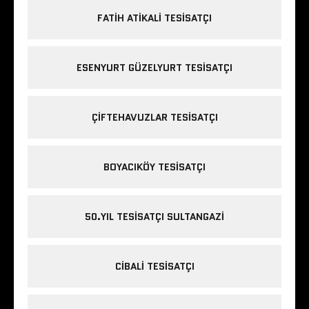
FATIH ATIKALI TESISATÇI
ESENYURT GÜZELYURT TESISATÇI
ÇIFTEHAVUZLAR TESISATÇI
BOYACIKÖY TESISATÇI
50.YIL TESISATÇI SULTANGAZI
CIBALI TESISATÇI