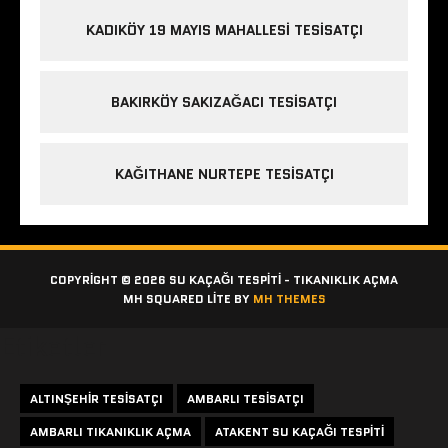
KADIKÖY 19 MAYIS MAHALLESI TESISATÇI
BAKIRKÖY SAKIZAĞACI TESISATÇI
KAĞITHANE NURTEPE TESISATÇI
COPYRIGHT © 2026 SU KAÇAĞI TESPITI - TIKANIKLIK AÇMA
MH SQUARED LITE BY
MH THEMES
Etiketler
ALTINŞEHIR TESISATÇI
AMBARLI TESISATÇI
AMBARLI TIKANIKLIK AÇMA
ATAKENT SU KAÇAĞI TESPITI