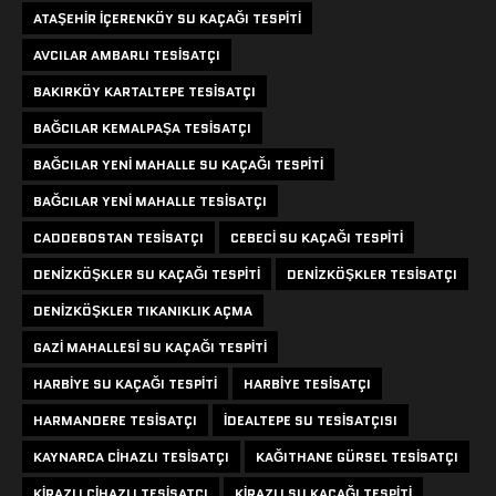
ATAŞEHIR IÇERENKÖY SU KAÇAĞI TESPITI
AVCILAR AMBARLI TESISATÇI
BAKIRKÖY KARTALTEPE TESISATÇI
BAĞCILAR KEMALPAŞA TESISATÇI
BAĞCILAR YENI MAHALLE SU KAÇAĞI TESPITI
BAĞCILAR YENI MAHALLE TESISATÇI
CADDEBOSTAN TESISATÇI
CEBECI SU KAÇAĞI TESPITI
DENIZKÖŞKLER SU KAÇAĞI TESPITI
DENIZKÖŞKLER TESISATÇI
DENIZKÖŞKLER TIKANIKLIK AÇMA
GAZI MAHALLESI SU KAÇAĞI TESPITI
HARBIYE SU KAÇAĞI TESPITI
HARBIYE TESISATÇI
HARMANDERE TESISATÇI
IDEALTEPE SU TESISATÇISI
KAYNARCA CIHAZLI TESISATÇI
KAĞITHANE GÜRSEL TESISATÇI
KIRAZLI CIHAZLI TESISATÇI
KIRAZLI SU KAÇAĞI TESPITI