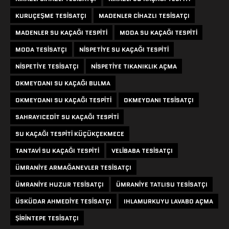
KURUÇEŞME TESISATÇI
MADENLER CIHAZLI TESISATÇI
MADENLER SU KAÇAĞI TESPITI
MODA SU KAÇAĞI TESPITI
MODA TESISATÇI
NISPETIYE SU KAÇAĞI TESPITI
NISPETIYE TESISATÇI
NISPETIYE TIKANIKLIK AÇMA
OKMEYDANI SU KAÇAĞI BULMA
OKMEYDANI SU KAÇAĞI TESPITI
OKMEYDANI TESISATÇI
SAHRAYICEDIT SU KAÇAĞI TESPITI
SU KAÇAĞI TESPITI KÜÇÜKÇEKMECE
TANTAVI SU KAÇAĞI TESPITI
VELIBABA TESISATÇI
ÜMRANIYE ARMAĞANEVLER TESISATÇI
ÜMRANIYE HUZUR TESISATÇI
ÜMRANIYE TATLISU TESISATÇI
ÜSKÜDAR AHMEDIYE TESISATÇI
IHLAMURKUYU LAVABO AÇMA
ŞIRINTEPE TESISATÇI