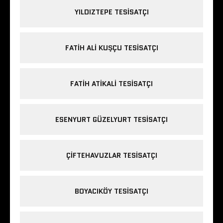
YILDIZTEPE TESISATÇI
FATIH ALI KUŞÇU TESISATÇI
FATIH ATIKALI TESISATÇI
ESENYURT GÜZELYURT TESISATÇI
ÇIFTEHAVUZLAR TESISATÇI
BOYACIKÖY TESISATÇI