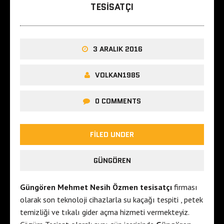
TESISATÇI
3 ARALIK 2016
VOLKAN1985
0 COMMENTS
FILED UNDER
GÜNGÖREN
Güngören Mehmet Nesih Özmen tesisatçı
firması
olarak son teknoloji cihazlarla su kaçağı tespiti , petek
temizliği ve tıkalı gider açma hizmeti vermekteyiz.