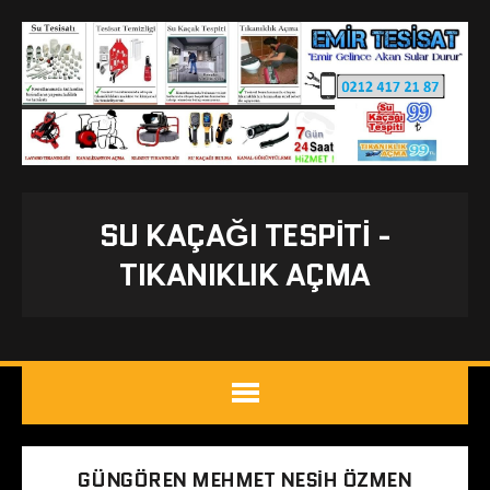
SU KAÇAĞI TESPITI -
TIKANIKLIK AÇMA
GÜNGÖREN MEHMET NESIH ÖZMEN