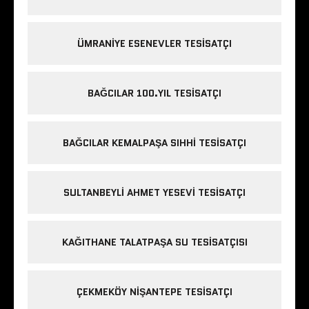
ÜMRANIYE ESENEVLER TESISATÇI
BAĞCILAR 100.YIL TESISATÇI
BAĞCILAR KEMALPAŞA SIHHI TESISATÇI
SULTANBEYLI AHMET YESEVI TESISATÇI
KAĞITHANE TALATPAŞA SU TESISATÇISI
ÇEKMEKÖY NIŞANTEPE TESISATÇI