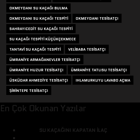
OKMEYDANI SU KAÇAĞI BULMA
OKMEYDANI SU KAÇAĞI TESPITI
OKMEYDANI TESISATÇI
SAHRAYICEDIT SU KAÇAĞI TESPITI
SU KAÇAĞI TESPITI KÜÇÜKÇEKMECE
TANTAVI SU KAÇAĞI TESPITI
VELIBABA TESISATÇI
ÜMRANIYE ARMAĞANEVLER TESISATÇI
ÜMRANIYE HUZUR TESISATÇI
ÜMRANIYE TATLISU TESISATÇI
ÜSKÜDAR AHMEDIYE TESISATÇI
IHLAMURKUYU LAVABO AÇMA
ŞIRINTEPE TESISATÇI
En Çok Okunan Yazılar
SU KAÇAĞINI KAPATAN ILAÇ