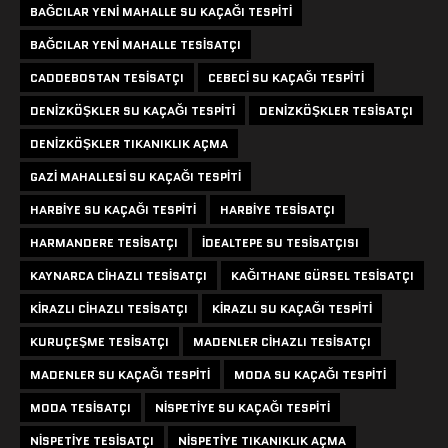
BAĞCILAR YENI MAHALLE SU KAÇAĞI TESPITI
BAĞCILAR YENI MAHALLE TESISATÇI
CADDEBOSTAN TESISATÇI
CEBECI SU KAÇAĞI TESPITI
DENIZKÖŞKLER SU KAÇAĞI TESPITI
DENIZKÖŞKLER TESISATÇI
DENIZKÖŞKLER TIKANIKLIK AÇMA
GAZI MAHALLESI SU KAÇAĞI TESPITI
HARBIYE SU KAÇAĞI TESPITI
HARBIYE TESISATÇI
HARMANDERE TESISATÇI
IDEALTEPE SU TESISATÇISI
KAYNARCA CIHAZLI TESISATÇI
KAĞITHANE GÜRSEL TESISATÇI
KIRAZLI CIHAZLI TESISATÇI
KIRAZLI SU KAÇAĞI TESPITI
KURUÇEŞME TESISATÇI
MADENLER CIHAZLI TESISATÇI
MADENLER SU KAÇAĞI TESPITI
MODA SU KAÇAĞI TESPITI
MODA TESISATÇI
NISPETIYE SU KAÇAĞI TESPITI
NISPETIYE TESISATÇI
NISPETIYE TIKANIKLIK AÇMA