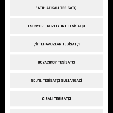
FATIH ATIKALI TESISATÇI
ESENYURT GÜZELYURT TESISATÇI
ÇIFTEHAVUZLAR TESISATÇI
BOYACIKÖY TESISATÇI
50.YIL TESISATÇI SULTANGAZI
CIBALI TESISATÇI