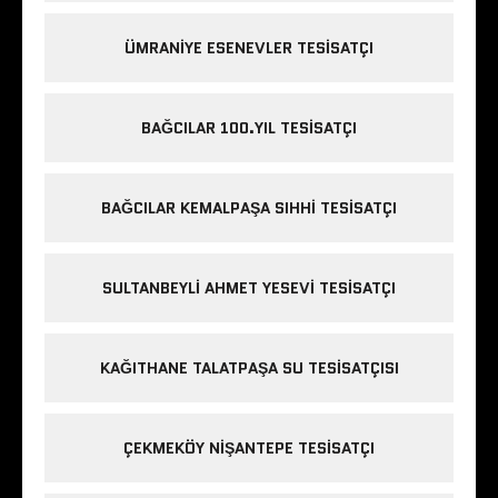
ÜMRANIYE ESENEVLER TESISATÇI
BAĞCILAR 100.YIL TESISATÇI
BAĞCILAR KEMALPAŞA SIHHI TESISATÇI
SULTANBEYLI AHMET YESEVI TESISATÇI
KAĞITHANE TALATPAŞA SU TESISATÇISI
ÇEKMEKÖY NIŞANTEPE TESISATÇI