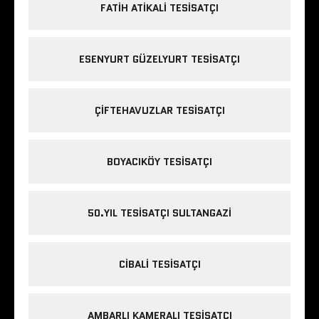
FATIH ATIKALI TESISATÇI
ESENYURT GÜZELYURT TESISATÇI
ÇIFTEHAVUZLAR TESISATÇI
BOYACIKÖY TESISATÇI
50.YIL TESISATÇI SULTANGAZI
CIBALI TESISATÇI
AMBARLI KAMERALI TESISATÇI