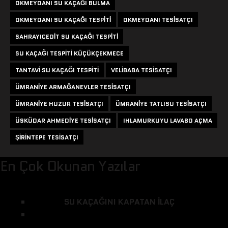
OKMEYDANI SU KAÇAĞI BULMA
OKMEYDANI SU KAÇAĞI TESPITI
OKMEYDANI TESISATÇI
SAHRAYICEDIT SU KAÇAĞI TESPITI
SU KAÇAĞI TESPITI KÜÇÜKÇEKMECE
TANTAVI SU KAÇAĞI TESPITI
VELIBABA TESISATÇI
ÜMRANIYE ARMAĞANEVLER TESISATÇI
ÜMRANIYE HUZUR TESISATÇI
ÜMRANIYE TATLISU TESISATÇI
ÜSKÜDAR AHMEDIYE TESISATÇI
IHLAMURKUYU LAVABO AÇMA
ŞIRINTEPE TESISATÇI
En Çok Okunan Yazılar
SU KAÇAĞINI KAPATAN ILAÇ