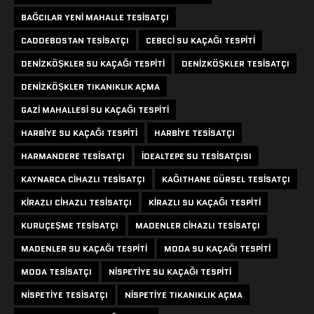
BAĞCILAR YENI MAHALLE TESISATÇI
CADDEBOSTAN TESISATÇI
CEBECI SU KAÇAĞI TESPITI
DENIZKÖŞKLER SU KAÇAĞI TESPITI
DENIZKÖŞKLER TESISATÇI
DENIZKÖŞKLER TIKANIKLIK AÇMA
GAZI MAHALLESI SU KAÇAĞI TESPITI
HARBIYE SU KAÇAĞI TESPITI
HARBIYE TESISATÇI
HARMANDERE TESISATÇI
IDEALTEPE SU TESISATÇISI
KAYNARCA CIHAZLI TESISATÇI
KAĞITHANE GÜRSEL TESISATÇI
KIRAZLI CIHAZLI TESISATÇI
KIRAZLI SU KAÇAĞI TESPITI
KURUÇEŞME TESISATÇI
MADENLER CIHAZLI TESISATÇI
MADENLER SU KAÇAĞI TESPITI
MODA SU KAÇAĞI TESPITI
MODA TESISATÇI
NISPETIYE SU KAÇAĞI TESPITI
NISPETIYE TESISATÇI
NISPETIYE TIKANIKLIK AÇMA