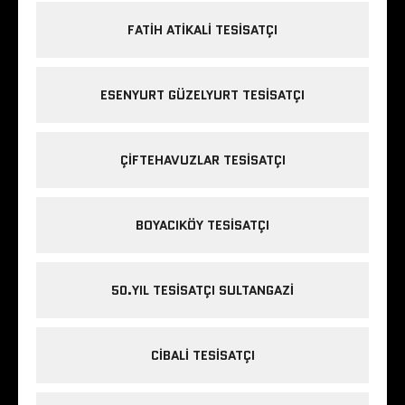
FATIH ATIKALI TESISATÇI
ESENYURT GÜZELYURT TESISATÇI
ÇIFTEHAVUZLAR TESISATÇI
BOYACIKÖY TESISATÇI
50.YIL TESISATÇI SULTANGAZI
CIBALI TESISATÇI