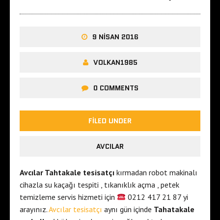
9 NISAN 2016
VOLKAN1985
0 COMMENTS
FILED UNDER
AVCILAR
Avcılar Tahtakale tesisatçı
kırmadan robot makinalı
cihazla su kaçağı tespiti , tıkanıklık açma , petek
temizleme servis hizmeti için
0212 417 21 87 yi
arayınız.
Avcılar tesisatçı
aynı gün içinde
Tahatakale