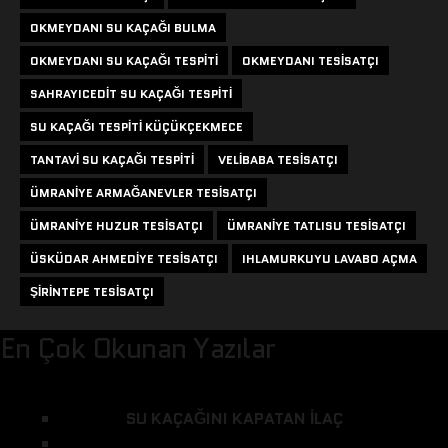
OKMEYDANI SU KAÇAĞI BULMA
OKMEYDANI SU KAÇAĞI TESPITI
OKMEYDANI TESISATÇI
SAHRAYICEDIT SU KAÇAĞI TESPITI
SU KAÇAĞI TESPITI KÜÇÜKÇEKMECE
TANTAVI SU KAÇAĞI TESPITI
VELIBABA TESISATÇI
ÜMRANIYE ARMAĞANEVLER TESISATÇI
ÜMRANIYE HUZUR TESISATÇI
ÜMRANIYE TATLISU TESISATÇI
ÜSKÜDAR AHMEDIYE TESISATÇI
IHLAMURKUYU LAVABO AÇMA
ŞIRINTEPE TESISATÇI
En Çok Okunan Yazılar
SU KAÇAĞINI KAPATAN ILAÇ