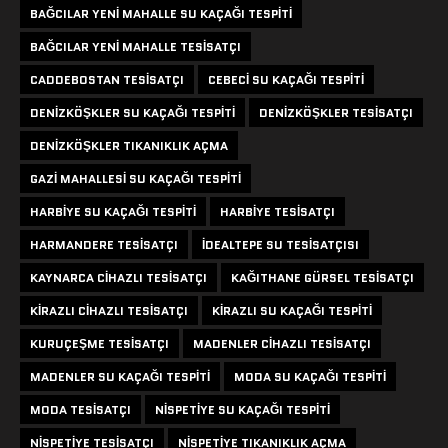
BAĞCILAR YENI MAHALLE SU KAÇAĞI TESPITI
BAĞCILAR YENI MAHALLE TESISATÇI
CADDEBOSTAN TESISATÇI
CEBECI SU KAÇAĞI TESPITI
DENIZKÖŞKLER SU KAÇAĞI TESPITI
DENIZKÖŞKLER TESISATÇI
DENIZKÖŞKLER TIKANIKLIK AÇMA
GAZI MAHALLESI SU KAÇAĞI TESPITI
HARBIYE SU KAÇAĞI TESPITI
HARBIYE TESISATÇI
HARMANDERE TESISATÇI
IDEALTEPE SU TESISATÇISI
KAYNARCA CIHAZLI TESISATÇI
KAĞITHANE GÜRSEL TESISATÇI
KIRAZLI CIHAZLI TESISATÇI
KIRAZLI SU KAÇAĞI TESPITI
KURUÇEŞME TESISATÇI
MADENLER CIHAZLI TESISATÇI
MADENLER SU KAÇAĞI TESPITI
MODA SU KAÇAĞI TESPITI
MODA TESISATÇI
NISPETIYE SU KAÇAĞI TESPITI
NISPETIYE TESISATÇI
NISPETIYE TIKANIKLIK AÇMA