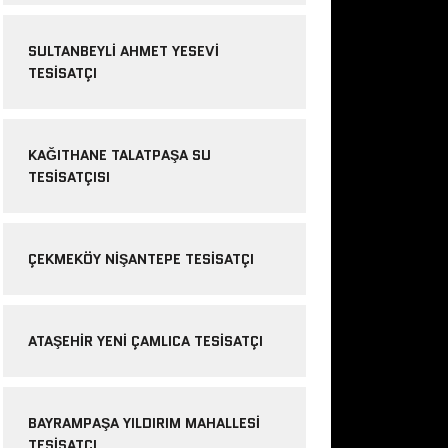
SULTANBEYLI AHMET YESEVI
TESISATÇI
KAĞITHANE TALATPAŞA SU
TESISATÇISI
ÇEKMEKÖY NIŞANTEPE TESISATÇI
ATAŞEHIR YENI ÇAMLICA TESISATÇI
BAYRAMPAŞA YILDIRIM MAHALLESI
TESISATÇI