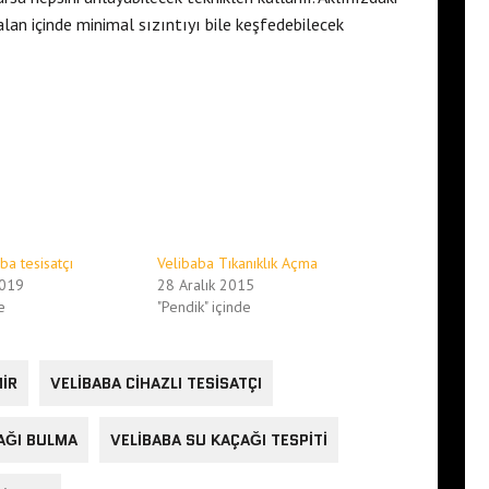
lan içinde minimal sızıntıyı bile keşfedebilecek
ba tesisatçı
Velibaba Tıkanıklık Açma
2019
28 Aralık 2015
e
"Pendik" içinde
MIR
VELIBABA CIHAZLI TESISATÇI
AĞI BULMA
VELIBABA SU KAÇAĞI TESPITI