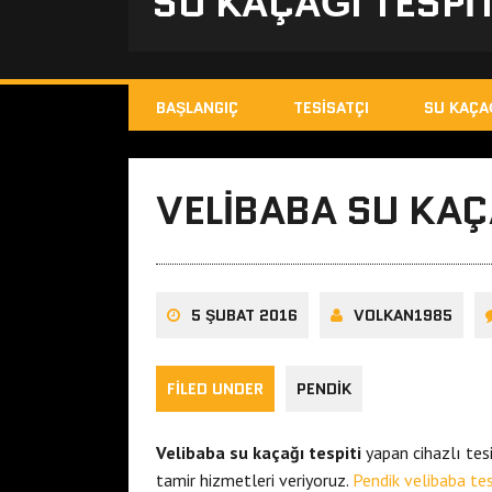
SU KAÇAĞI TESPIT
BAŞLANGIÇ
TESISATÇI
SU KAÇA
VELIBABA SU KAÇ
5 ŞUBAT 2016
VOLKAN1985
FILED UNDER
PENDIK
Velibaba su kaçağı tespiti
yapan cihazlı tes
tamir hizmetleri veriyoruz.
Pendik velibaba tes