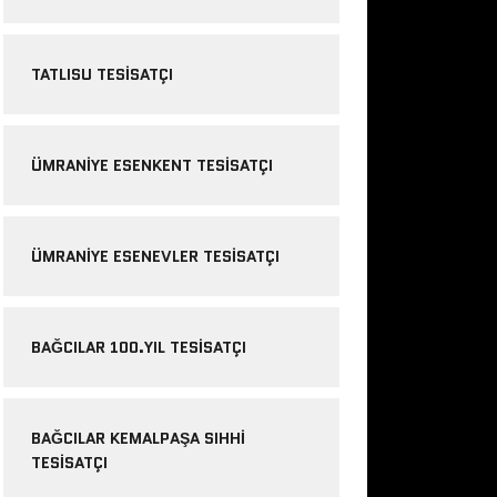
TATLISU TESISATÇI
ÜMRANIYE ESENKENT TESISATÇI
ÜMRANIYE ESENEVLER TESISATÇI
BAĞCILAR 100.YIL TESISATÇI
BAĞCILAR KEMALPAŞA SIHHI
TESISATÇI