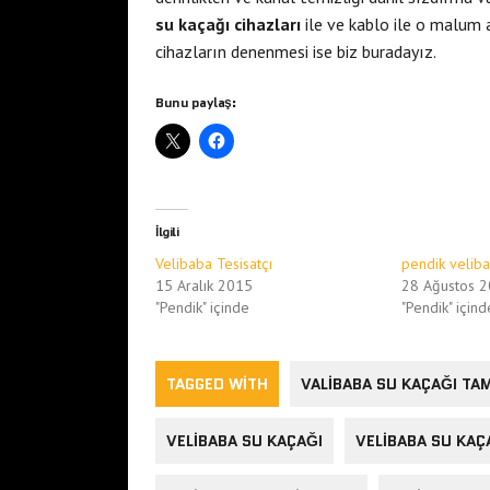
su kaçağı cihazları
ile ve kablo ile o malum a
cihazların denenmesi ise biz buradayız.
Bunu paylaş:
İlgili
Velibaba Tesisatçı
pendik veliba
15 Aralık 2015
28 Ağustos 
"Pendik" içinde
"Pendik" içind
TAGGED WITH
VALIBABA SU KAÇAĞI TA
VELIBABA SU KAÇAĞI
VELIBABA SU KAÇ