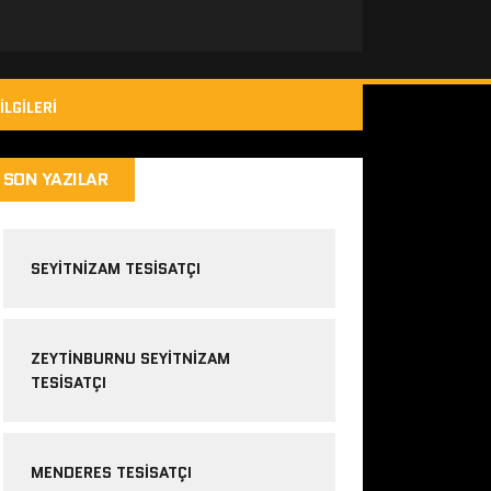
ILGILERI
SON YAZILAR
SEYITNIZAM TESISATÇI
ZEYTINBURNU SEYITNIZAM
TESISATÇI
MENDERES TESISATÇI