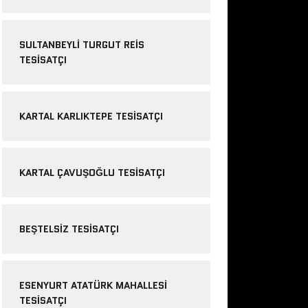
SULTANBEYLI TURGUT REIS
TESISATÇI
KARTAL KARLIKTEPE TESISATÇI
KARTAL ÇAVUŞOĞLU TESISATÇI
BEŞTELSIZ TESISATÇI
ESENYURT ATATÜRK MAHALLESI
TESISATÇI