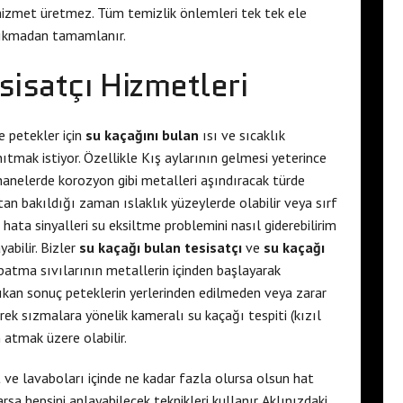
hizmet üretmez. Tüm temizlik önlemleri tek tek ele
 çıkmadan tamamlanır.
sisatçı Hizmetleri
 petekler için
su kaçağını bulan
ısı ve sıcaklık
ıtmak istiyor. Özellikle Kış aylarının gelmesi yeterince
hanelerde korozyon gibi metalleri aşındıracak türde
an bakıldığı zaman ıslaklık yüzeylerde olabilir veya sırf
 hata sinyalleri su eksiltme problemini nasıl giderebilirim
abilir. Bizler
su kaçağı bulan tesisatçı
ve
su kaçağı
apatma sıvılarının metallerin içinden başlayarak
ıkan sonuç peteklerin yerlerinden edilmeden veya zarar
erek sızmalara yönelik kameralı su kaçağı tespiti (kızıl
 atmak üzere olabilir.
e lavaboları içinde ne kadar fazla olursa olsun hat
arsa hepsini anlayabilecek teknikleri kullanır. Aklınızdaki