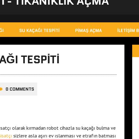
I - TIKANIKLIK AÇMA
ĞI
SU KAÇAĞI TESPITI
PIMAŞ AÇMA
İLETIŞIM B
AĞI TESPITI
0 COMMENTS
isatçı olarak kırmadan robot cihazla su kaçağı bulma ve
isatçı
sizlere asla aşırı ev ıslanması ve etrafın batması