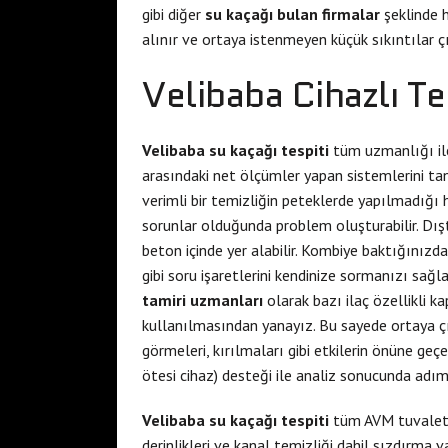
gibi diğer
su kaçağı bulan firmalar
şeklinde 
alınır ve ortaya istenmeyen küçük sıkıntılar
Velibaba Cihazlı Te
Velibaba su kaçağı tespiti
tüm uzmanlığı ile
arasındaki net ölçümler yapan sistemlerini tan
verimli bir temizliğin peteklerde yapılmadığı 
sorunlar olduğunda problem oluşturabilir. Dışt
beton içinde yer alabilir. Kombiye baktığınızda
gibi soru işaretlerini kendinize sormanızı sağlay
tamiri uzmanları
olarak bazı ilaç özellikli k
kullanılmasından yanayız. Bu sayede ortaya ç
görmeleri, kırılmaları gibi etkilerin önüne geç
ötesi cihaz) desteği ile analiz sonucunda adım
Velibaba su kaçağı tespiti
tüm AVM tuvalet v
derinlikleri ve kanal temizliği dahil sızdırma v