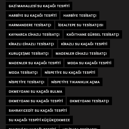
GAZI MAHALLESI SU KAÇAĞI TESPITI
HARBIYE SU KAÇAĞI TESPITI
HARBIYE TESISATÇI
HARMANDERE TESISATÇI
IDEALTEPE SU TESISATÇISI
KAYNARCA CIHAZLI TESISATÇI
KAĞITHANE GÜRSEL TESISATÇI
KIRAZLI CIHAZLI TESISATÇI
KIRAZLI SU KAÇAĞI TESPITI
KURUÇEŞME TESISATÇI
MADENLER CIHAZLI TESISATÇI
MADENLER SU KAÇAĞI TESPITI
MODA SU KAÇAĞI TESPITI
MODA TESISATÇI
NISPETIYE SU KAÇAĞI TESPITI
NISPETIYE TESISATÇI
NISPETIYE TIKANIKLIK AÇMA
OKMEYDANI SU KAÇAĞI BULMA
OKMEYDANI SU KAÇAĞI TESPITI
OKMEYDANI TESISATÇI
SAHRAYICEDIT SU KAÇAĞI TESPITI
SU KAÇAĞI TESPITI KÜÇÜKÇEKMECE