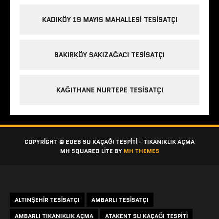
KADIKÖY 19 MAYIS MAHALLESI TESISATÇI
BAKIRKÖY SAKIZAĞACI TESISATÇI
KAĞITHANE NURTEPE TESISATÇI
COPYRIGHT © 2026 SU KAÇAĞI TESPITI - TIKANIKLIK AÇMA
MH SQUARED LITE BY
MH THEMES
Etiketler
ALTINŞEHIR TESISATÇI
AMBARLI TESISATÇI
AMBARLI TIKANIKLIK AÇMA
ATAKENT SU KAÇAĞI TESPITI