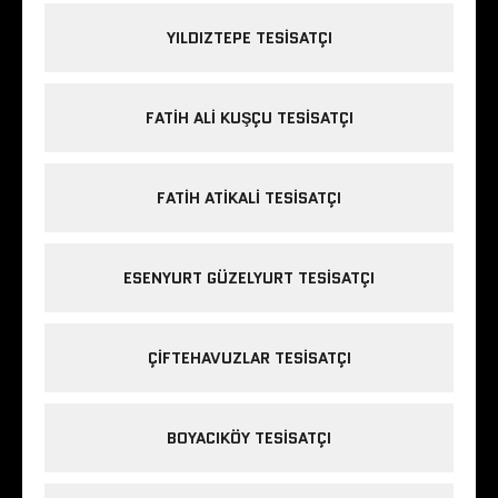
YILDIZTEPE TESISATÇI
FATIH ALI KUŞÇU TESISATÇI
FATIH ATIKALI TESISATÇI
ESENYURT GÜZELYURT TESISATÇI
ÇIFTEHAVUZLAR TESISATÇI
BOYACIKÖY TESISATÇI